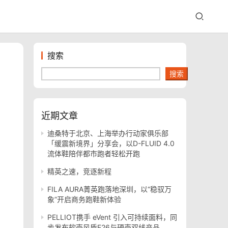
搜索
搜索
近期文章
迪桑特于北京、上海举办行动家俱乐部
「缓震新境界」分享会，以D-FLUID 4.0
流体鞋陪伴都市跑者轻松开跑
精英之速，竞逐新程
FILA AURA菁英跑落地深圳，以“稳驭万
象”开启商务跑鞋新体验
PELLIOT携手 eVent 引入可持续面料，同
步发布软壳风盾E26与硬壳双线产品