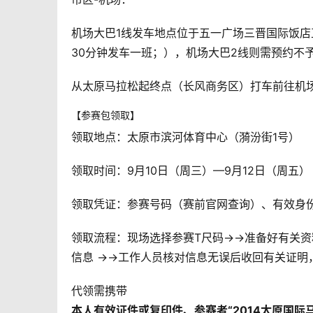
机场大巴1线发车地点位于五一广场三晋国际饭店正门东
30分钟发车一班；），机场大巴2线则需预约不
从太原马拉松起终点（长风商务区）打车前往机场
【参赛包领取】
领取地点：太原市滨河体育中心（漪汾街1号）
领取时间：9月10日（周三）—9月12日（周五） 9
领取凭证：参赛号码（赛前官网查询）、有效身
领取流程：现场选择参赛T尺码→→准备好有关
信息 →→工作人员核对信息无误后收回有关证明
代领需携带
本人有效证件或复印件、参赛者“2014太原国