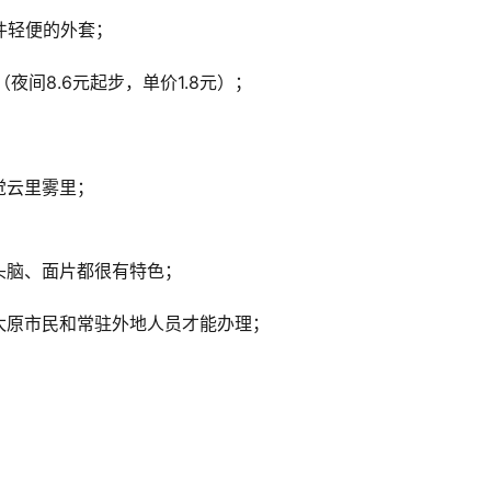
件轻便的外套；
（夜间8.6元起步，单价1.8元）；
觉云里雾里；
头脑、面片都很有特色；
太原市民和常驻外地人员才能办理；