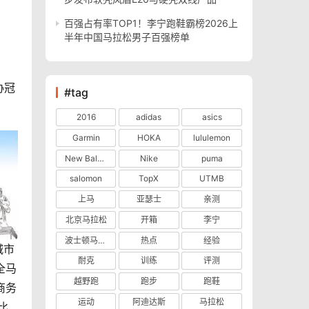
百强占有率TOP1！李宁跑鞋霸榜2026上
半年中国马拉松男子百强榜单
协冠
#tag
2016
adidas
asics
Garmin
HOKA
lululemon
New Balance
Nike
puma
salomon
TopX
UTMB
上马
亚瑟士
亲测
北京马拉松
开箱
李宁
波士顿马拉松
热点
经验
城市
耐克
训练
评测
全马
越野跑
跑步
跑鞋
商务
运动
阿迪达斯
马拉松
比