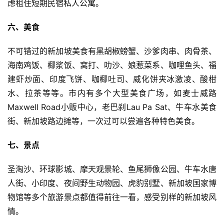
虑租住短期民宿私人公寓。
六、美食
不可错过的新加坡美食有黑胡椒螃蟹、沙爹肉串、肉骨茶、
海南鸡饭、椰浆饭、窝打、叻沙、娘惹菜系、咖哩鱼头、福
建虾炒面、印度飞饼、咖椰吐司、威化饼夹冰激凌、酸柑
水、拉茶等等。市内有多个大型美食广场，如麦士威路
Maxwell Road小贩中心，老巴刹Lau Pa Sat、牛车水美食
街、新加坡路边摊等，一次过可以尝遍各种特色美食。
七、景点
圣淘沙、环球影城、摩天观景轮、鱼尾狮像公园、牛车水唐
人街、小印度、夜间野生动物园、虎豹别墅、新加坡国家博
物馆等多个旅游景点都值得前往一看，感受别样的新加坡风
情。