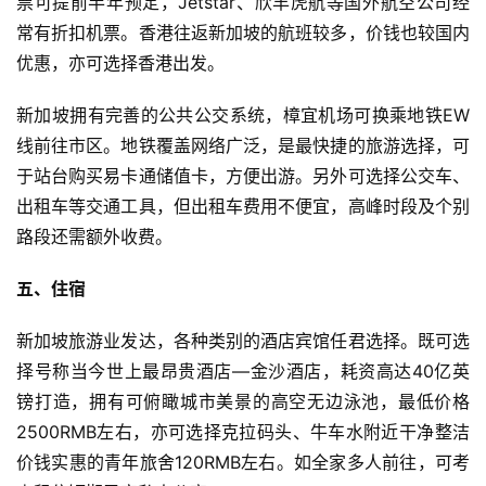
票可提前半年预定，Jetstar、欣丰虎航等国外航空公司经
常有折扣机票。香港往返新加坡的航班较多，价钱也较国内
优惠，亦可选择香港出发。
新加坡拥有完善的公共公交系统，樟宜机场可换乘地铁EW
线前往市区。地铁覆盖网络广泛，是最快捷的旅游选择，可
于站台购买易卡通储值卡，方便出游。另外可选择公交车、
出租车等交通工具，但出租车费用不便宜，高峰时段及个别
路段还需额外收费。
五、住宿
新加坡旅游业发达，各种类别的酒店宾馆任君选择。既可选
择号称当今世上最昂贵酒店—金沙酒店，耗资高达40亿英
镑打造，拥有可俯瞰城市美景的高空无边泳池，最低价格
2500RMB左右，亦可选择克拉码头、牛车水附近干净整洁
价钱实惠的青年旅舍120RMB左右。如全家多人前往，可考