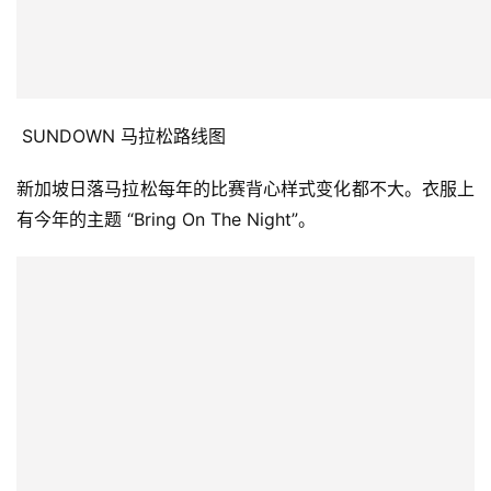
比
赛
 SUNDOWN 马拉松路线图
观
新加坡日落马拉松每年的比赛背心样式变化都不大。衣服上
察
有今年的主题 “Bring On The Night”。
装
备
训
练
视
频