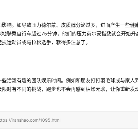
面影响。如导致压力荷尔蒙、皮质醇分泌过多，进而产生一些健
烈地骑乘自行车超过75分钟，他们的压力荷尔蒙指数就会开始升
竞技运动员或马拉松选手，就得多注意了。 
一些活泼有趣的团队娱乐时间。例如和朋友打打羽毛球或与家人
极限时有不同的挑战，跑步也不会再感到枯燥无聊，让你重新发
ranshao.com/1095.html