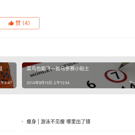
赞
(4)
跑鞋
​菜鸟也能飞—首马参赛小贴士
午3:47
2014年9月15日 上午12:54
下
瘦身 | 游泳不见瘦 哪里出了错