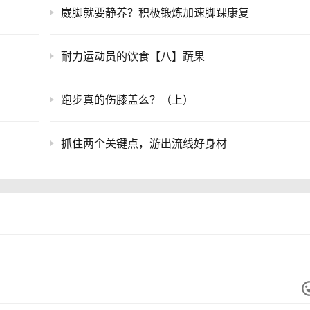
崴脚就要静养？积极锻炼加速脚踝康复
耐力运动员的饮食【八】蔬果
跑步真的伤膝盖么？（上）
抓住两个关键点，游出流线好身材