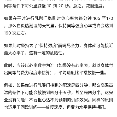
同等条件下每公里减慢 10 到 20 秒。总之，减慢速度。  
如果在平时进行乳酸门槛跑时你心率为每分钟 165 至170 
，那么在炎热潮湿的天气里，保持同等强度心率或许会达到 
190 次左右。  
如果此时坚持为了“保持强度”而竭尽全力，身体就可能接近
最大心率了，这有一定的危险性。  
此时，应该以心率数字为准（如果没有心率表，就以身体付
出同等的费力程度来估算），平均速度比平常放慢一些。  
例如，如果你进行乳酸门槛跑的配速是四分钟，那么高温高
比
湿的条件下可能会放慢到四分十五秒，甚至是四分半。这完
赛
全没有问题！不要担心达不到预期的训练效果。同样的原则
也适用于间歇训练——放慢速度，但费力水平保持相同。  
观
察