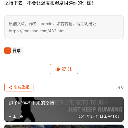
坚持下去，不要让温度和湿度阻碍你的训练！
装
备
原创文章，作者：admin，如若转载，请注明出处：
https://iranshao.com/482.html
训
练
夏季
视
频
赞
(1)
用
生成海报
0
户
精
选
跑了就停不下来的坚持
运
上一篇
2014年5月14日 上午11:05
动