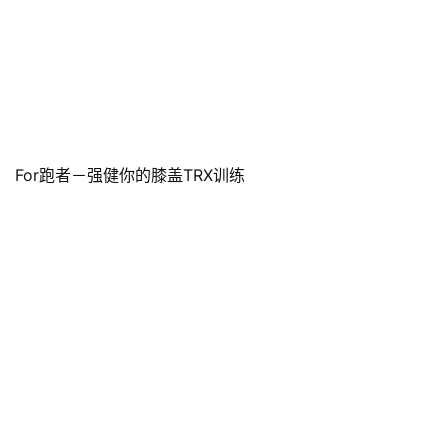
4.别让你的皮肤贴着训练带！
始终记得不要要身体的任何部
位依靠在训练带上，
这样做可以避免训练带刮擦你娇嫩的皮
肤。此条新手请千万注意！