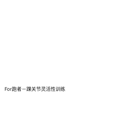
5.训练带要“拉紧绷直”；松弛的训练带，说明你发力不够充
分，如此你的训练将毫无成果。补充：TRX训练下肢时，不
用紧握手柄，力度可以保持身体稳定即可。
For 跑者的TRX训练动作：
For跑者－下肢与核心力量的TRX训练