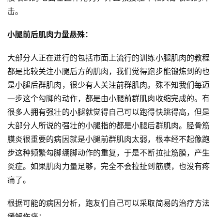
击。
小腿前后肌肉力量悬殊：
比
赛
大部分人正在进行的包括市面上流行的训练小腿肌肉的教程
都是比较关注小腿后方的肌肉，我们觉得跑步能锻炼到的也
观
察
是小腿后群肌肉，很少有人关注前群肌肉。殊不知我们每迈
一步这个勾脚的动作，都是由小腿前群肌肉收缩完成的。有
装
很多人拥有强壮的小腿就觉得自己可以跑得快跳得高，但是
备
大部分人所说的强壮的小腿指的都是小腿后群肌肉。胫骨筋
膜炎很重要的病因就是小腿前群肌肉太弱，根本经不起像跑
训
步这种频繁勾脚绷脚动作的重复，于是不断拉扯筋膜，产生
练
炎症。如果肌肉力量足够，完全不会拉扯到筋膜，也没有疼
痛了。
视
频
根据可能的病因分析，跑友们自己可以采取简易的治疗方法
缓解伤痛：