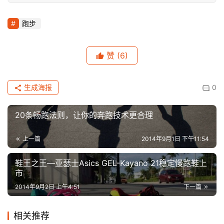
跑步
赞
(6)
生成海报
0
20条畅跑法则，让你的奔跑技术更合理
上一篇
2014年9月1日 下午11:54
鞋王之王—亚瑟士Asics GEL-Kayano 21稳定慢跑鞋上
市
2014年9月2日 上午4:51
下一篇
相关推荐