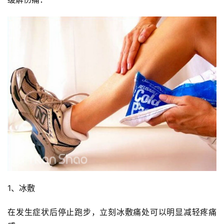
用
户
精
选
运
动
集
1、冰敷
在发生症状后停止跑步，立刻冰敷痛处可以明显减轻疼痛