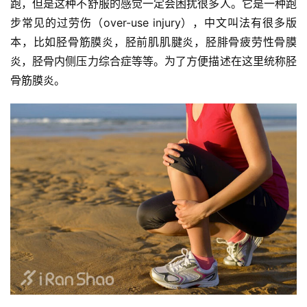
跑，但是这种不舒服的感觉一定会困扰很多人。它是一种跑
步常见的过劳伤（over-use injury），中文叫法有很多版
本，比如胫骨筋膜炎，胫前肌肌腱炎，胫腓骨疲劳性骨膜
炎，胫骨内侧压力综合症等等。为了方便描述在这里统称胫
骨筋膜炎。