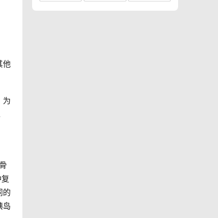
其他
。为
，
骨
种复
同的
胰岛