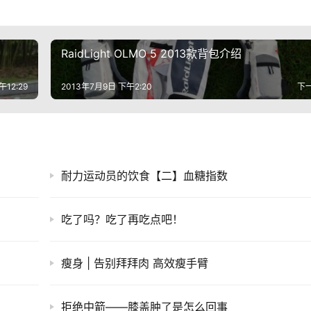
RaidLight OLMO 5 2013款背包介绍
午12:29
2013年7月9日 下午2:20
下
耐力运动员的饮食【二】血糖指数
吃了吗？吃了再吃点吧！
瘦身 | 告别拜拜肉 高效瘦手臂
拒绝中箭——膝盖肿了是怎么回事