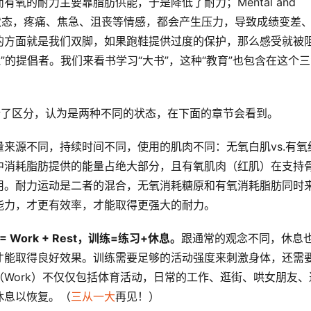
的耐力主要靠脂肪供能，于是降低了耐力；Mental and 
心理状态，疼痛、焦急、沮丧等情感，都会产生压力，导致成绩变差
的方面就是我们双脚，如果跑鞋提供过度的保护，那么感受就被
赤足跑”的提倡者。我们来看书学习“大书”，这种“教育”也包含在这个
这两个概念进行了区分，认为是两种不同的状态，在下面的章节会看到。
来源不同，持续时间不同，使用的肌肉不同：无氧白肌vs.有氧
中消耗脂肪提供的能量占绝大部分，且有氧肌肉（红肌）在支持
用。耐力运动是二者的混合，无氧消耗糖原和有氧消耗脂肪同时
能力，才更有效率，才能取得更强大的耐力。
ng = Work + Rest，训练=练习+休息。
跟通常的观念不同，休息
才能取得良好效果。训练需要足够的活动强度来刺激身体，还需
Work）不仅仅包括体育活动，日常的工作、逛街、哄女朋友、
休息以恢复。（
三从一大
再见！）