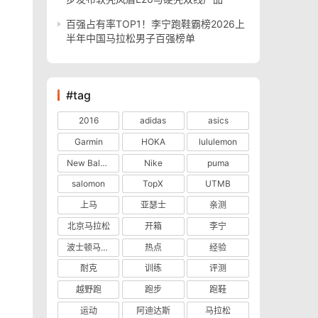
百强占有率TOP1！李宁跑鞋霸榜2026上
半年中国马拉松男子百强榜单
#tag
2016
adidas
asics
Garmin
HOKA
lululemon
New Balance
Nike
puma
salomon
TopX
UTMB
上马
亚瑟士
亲测
北京马拉松
开箱
李宁
波士顿马拉松
热点
经验
耐克
训练
评测
越野跑
跑步
跑鞋
运动
阿迪达斯
马拉松