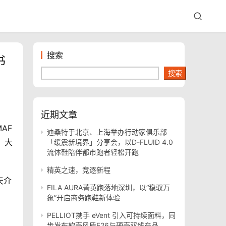
搜索
书
搜索
近期文章
AF
迪桑特于北京、上海举办行动家俱乐部
）。大
「缓震新境界」分享会，以D-FLUID 4.0
流体鞋陪伴都市跑者轻松开跑
精英之速，竞逐新程
天介
FILA AURA菁英跑落地深圳，以“稳驭万
象”开启商务跑鞋新体验
PELLIOT携手 eVent 引入可持续面料，同
步发布软壳风盾E26与硬壳双线产品