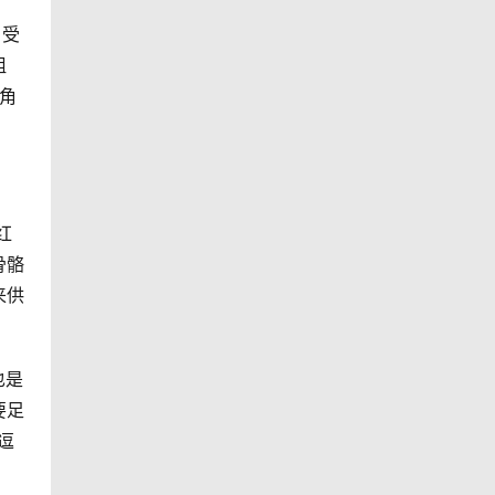
、受
阻
三角
红
骨骼
来供
也是
要足
逗