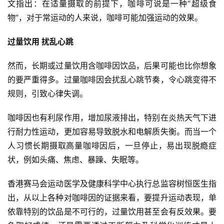
文指出：在适量摄取的前提下，咖啡可说是一种“超级食
物”，对于常运动的人来说，咖啡可能加强运动的效果。
过量饮用 扰乱心跳
然而，长期或过量饮用含咖啡因饮品，后果可能也比你想象
的要严重得多。过量咖啡因会扰乱心跳节奏，令心跳变得不
规则，引致心律失调。
咖啡因也有利尿作用，增加尿液排出，特别在炎热天气下进
行耐力性运动，更加容易导致脱水和电解质失衡。而当一个
比
人习惯长期摄取高量咖啡因后，一旦停止，易出现脱瘾症
赛
状，例如头痛、焦虑、暴躁、失眠等。
观
香港赛马会运动医学及健康科学中心执行总监容树恒医生指
察
出，从以上各种对咖啡因的证据来看，要提升运动表现，单
依靠特别的饮品是不可行的，过量饮用甚至会有反效果。要
装