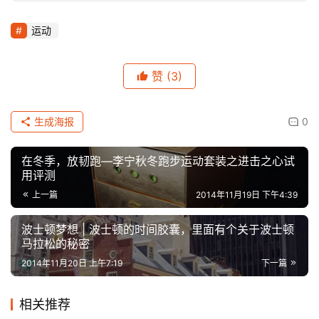
运动
赞
(3)
生成海报
0
​在冬季，放韧跑—李宁秋冬跑步运动套装之进击之心试
用评测
上一篇
2014年11月19日 下午4:39
波士顿梦想 | 波士顿的时间胶囊，里面有个关于波士顿
马拉松的秘密
2014年11月20日 上午7:19
下一篇
相关推荐