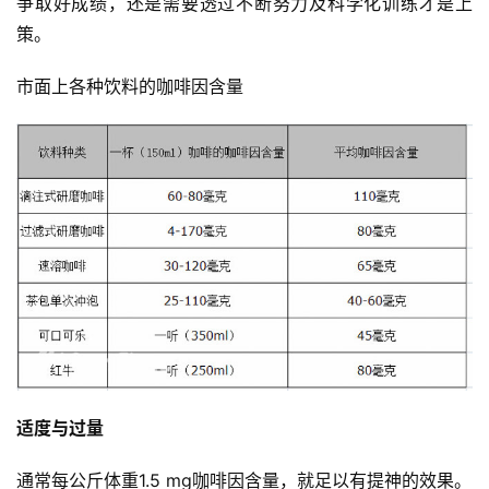
争取好成绩，还是需要透过不断努力及科学化训练才是上
备
策。
训
市面上各种饮料的咖啡因含量
练
视
频
用
户
精
选
运
动
适度与过量
集
通常每公斤体重1.5 mg咖啡因含量，就足以有提神的效果。