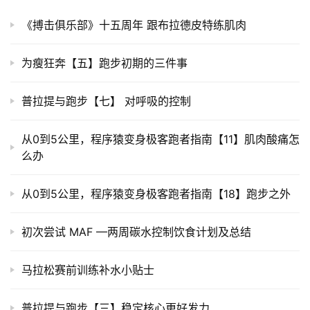
​《搏击俱乐部》十五周年 跟布拉德皮特练肌肉
为瘦狂奔【五】跑步初期的三件事
普拉提与跑步【七】 对呼吸的控制
从0到5公里，程序猿变身极客跑者指南【11】肌肉酸痛怎
么办
从0到5公里，程序猿变身极客跑者指南【18】跑步之外
初次尝试 MAF —两周碳水控制饮食计划及总结
马拉松赛前训练补水小贴士
普拉提与跑步【三】稳定核心更好发力