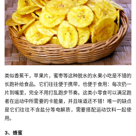
类似香蕉干，苹果片，蜜枣等这种脱水的水果小吃是不错的
比
长跑补给食品。它们往往便于携带，也便于食用：每次扔一
赛
片到嘴里，完全不用打乱跑步节奏。这类小零食可以满足跑
者在运动中所需要的卡能量，并且味道还不错！唯一的缺点
观
是它们往往不含盐分等电解质，需要搭配运动饮料一起使
察
用。
装
3、蜂蜜
备