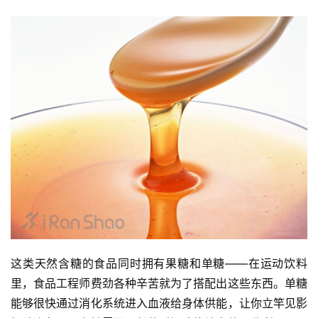
训
练
视
频
用
户
精
选
运
动
这类天然含糖的食品同时拥有果糖和单糖——在运动饮料
集
里，食品工程师费劲各种辛苦就为了搭配出这些东西。单糖
能够很快通过消化系统进入血液给身体供能，让你立竿见影