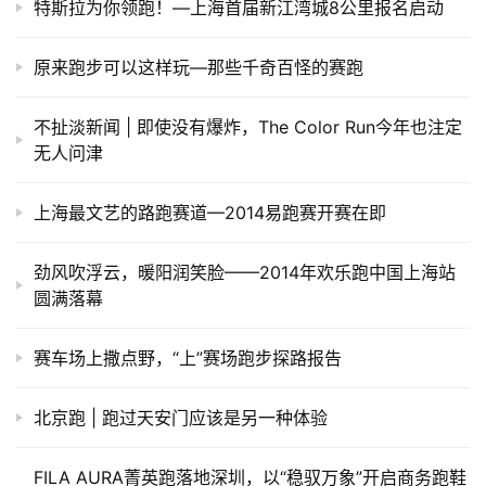
特斯拉为你领跑！—上海首届新江湾城8公里报名启动
原来跑步可以这样玩—那些千奇百怪的赛跑
不扯淡新闻 | 即使没有爆炸，The Color Run今年也注定
无人问津
上海最文艺的路跑赛道—2014易跑赛开赛在即
劲风吹浮云，暖阳润笑脸——2014年欢乐跑中国上海站
圆满落幕
赛车场上撒点野，“上”赛场跑步探路报告
北京跑 | 跑过天安门应该是另一种体验
FILA AURA菁英跑落地深圳，以“稳驭万象”开启商务跑鞋