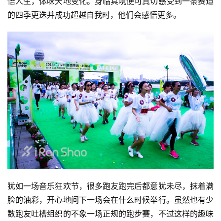
悟人生，体味天地变化。身临其境便可真切感受到一条赛道
的四季更迭并成功超越自我时，他们会感悟更多。
训
练
视
频
用
户
精
选
运
动
集
犹如一场音乐狂欢节，很多跑友跑完后都意犹未尽，抹着满
脸的油彩，开心地问下一场会在什么时候举行。虽然也有少
数跑友吐槽组织的不象一场正规的跑步赛，不过这样的趣味