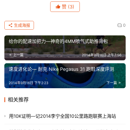
赞
(3)
生成海报
0
给你的配速加把力—神奇的4MM喷气式助推背包
上一篇
2014年9月16日 上午7:56
速度进化论— 耐克 Nike Pegasus 31 跑鞋深度评测
2014年9月16日 下午2:23
下一篇
相关推荐
用10K证明—记2014李宁全国10公里路跑联赛上海站