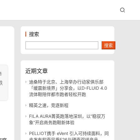
搜索
搜索
近期文章
举
迪桑特于北京、上海举办行动家俱乐部
铁
「缓震新境界」分享会，以D-FLUID 4.0
流体鞋陪伴都市跑者轻松开跑
精英之速，竞逐新程
FILA AURA菁英跑落地深圳，以“稳驭万
象”开启商务跑鞋新体验
PELLIOT携手 eVent 引入可持续面料，同
步发布软壳风盾E26与硬壳双线产品