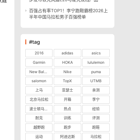
家庭
百强占有率TOP1！李宁跑鞋霸榜2026上
半年中国马拉松男子百强榜单
#tag
2016
adidas
asics
Garmin
HOKA
lululemon
New Balance
Nike
puma
salomon
TopX
UTMB
上马
亚瑟士
亲测
北京马拉松
开箱
李宁
波士顿马拉松
热点
经验
耐克
训练
评测
越野跑
跑步
跑鞋
运动
阿迪达斯
马拉松