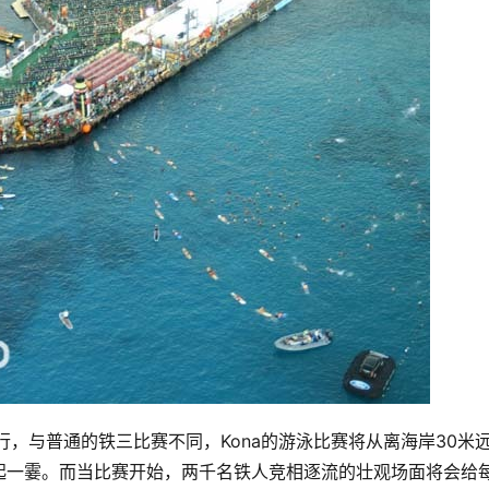
r海滨进行，与普通的铁三比赛不同，Kona的游泳比赛将从离海岸30米
起一霎。而当比赛开始，两千名铁人竞相逐流的壮观场面将会给