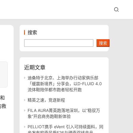
搜索
搜索
近期文章
迪桑特于北京、上海举办行动家俱乐部
「缓震新境界」分享会，以D-FLUID 4.0
流体鞋陪伴都市跑者轻松开跑
z和
精英之速，竞逐新程
的救
FILA AURA菁英跑落地深圳，以“稳驭万
象”开启商务跑鞋新体验
PELLIOT携手 eVent 引入可持续面料，同
步发布软壳风盾E26与硬壳双线产品