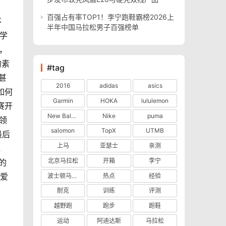
百强占有率TOP1！李宁跑鞋霸榜2026上
不
半年中国马拉松男子百强榜单
大学
，
的素
#tag
甚
2016
adidas
asics
如何
Garmin
HOKA
lululemon
赛开
New Balance
Nike
puma
领
salomon
TopX
UTMB
最后
上马
亚瑟士
亲测
，
北京马拉松
开箱
李宁
的
动爱
波士顿马拉松
热点
经验
耐克
训练
评测
越野跑
跑步
跑鞋
运动
阿迪达斯
马拉松