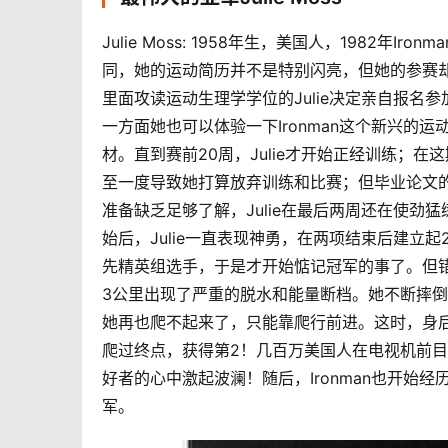
Julie Moss: 1958年生，美国人，1982年
同，她的运动简历并不是特别闪亮，但她的参赛却成为
里面攻读运动生理学学位的Julie决定亲自报名
一方面她也可以体验一下Ironman这个新兴
材。直到赛前20周，Julie才开始正经训练；
至一度导致她打算放弃训练和比赛；但毕业论文的
准备缺乏足够了解，Julie在最后两周还在使
始后，Julie一直表现神勇，在两项结束后建立
先精英组选手，于是才开始惦记冠军的事了。但错
3公里出现了严重的脱水和能量断档。她不断摔倒
她再也爬不起来了，只能靠爬行前进。这时，身后的M
爬过终点，获得第2！几百万美国人在电视机前
好者的心中激起波澜！随后，Ironman也开始经历全
军。