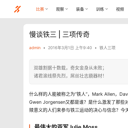
比赛
观察
装备
训练
视频
慢谈铁三 | 三项传奇
admin
•
2016年3月1日 上午9:40
•
铁人三项
双雄割据十数载，奇女金身从未败；
诸君滚线祭先烈，屌丝壮志藐器材！
什么样的人能被称之为“铁人”，Mark Allen，Dave S
Gwen Jorgensen又都是谁？是什么激发
赎意义的人们来参与铁三运动的决心与信念？今
最伟大的亚军Julie Moss