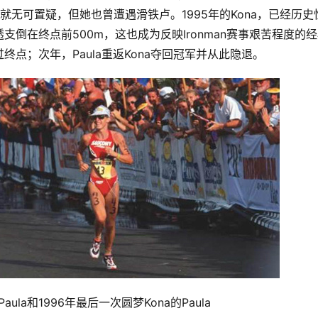
a的成就无可置疑，但她也曾遭遇滑铁卢。1995年的Kona，已经历史
倒在终点前500m，这也成为反映Ironman赛事艰苦程度的
点；次年，Paula重返Kona夺回冠军并从此隐退。
ula和1996年最后一次圆梦Kona的Paula