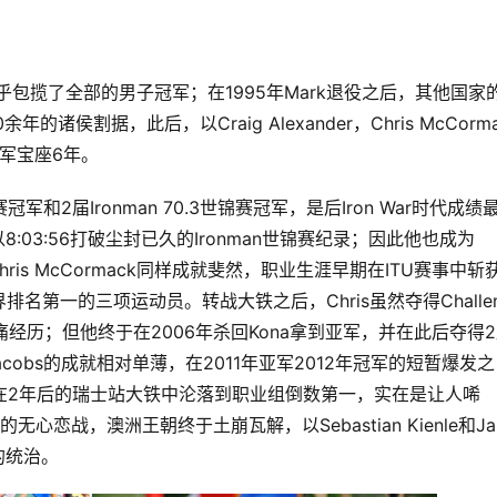
美国人几乎包揽了全部的男子冠军；在1995年Mark退役之后，其他国家
诸侯割据，此后，以Craig Alexander，Chris McCorma
子冠军宝座6年。
世锦赛冠军和2届Ironman 70.3世锦赛冠军，是后Iron War时代成绩
以8:03:56打破尘封已久的Ironman世锦赛纪录；因此他也成为
ris McCormack同样成就斐然，职业生涯早期在ITU赛事中斩
第一的三项运动员。转战大铁之后，Chris虽然夺得Challeng
惨痛经历；但他终于在2006年杀回Kona拿到亚军，并在此后夺得
Jacobs的成就相对单薄，在2011年亚军2012年冠军的短暂爆发之
于在2年后的瑞士站大铁中沦落到职业组倒数第一，实在是让人唏
无心恋战，澳洲王朝终于土崩瓦解，以Sebastian Kienle和Jan
的统治。