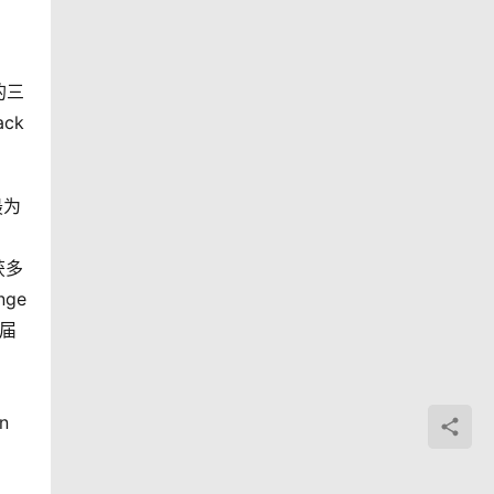
的三
ck
最为
获多
e 
2届
 