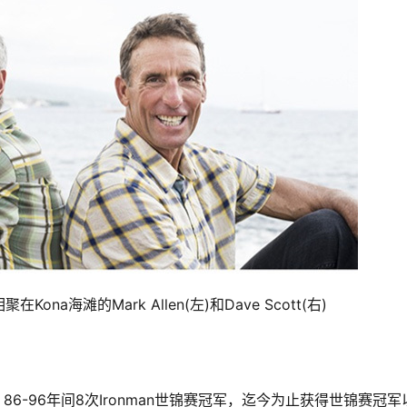
在Kona海滩的Mark Allen(左)和Dave Scott(右)
布韦人，86-96年间8次Ironman世锦赛冠军，迄今为止获得世锦赛冠