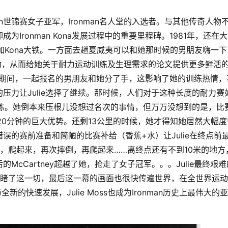
Ironman世锦赛女子亚军，Ironman名人堂的入选者。与其他传奇人物
Ironman Kona发展过程中的重要里程碑。1981年，还在
参加Kona大铁。一方面去趟夏威夷可以和她那时候的男朋友嗨一下
的运动，从而给她关于耐力运动训练及生理需求的论文提供更多鲜活
在这期间，一起报名的男朋友和她分了手，这影响了她的训练热情，
压力让Julie选择了继续。那时候，人们对于这种长度的耐力赛
劲猛练。她倒本来压根儿没想过名次的事情，但万万没想到的是，比
起20分钟的巨大优势。还剩13公里的时候，她才得知她居然大幅度
误的赛前准备和简陋的比赛补给（香蕉+水）让Julie在终点前
，爬起来，再次摔倒，再爬起来……离终点还有不到10米的地方
cCartney超越了她，抢走了女子冠军。。。Julie最终艰难
目睹了这一切，最后这一幕的画面也很快传遍世界，在全世界运
新的快速发展，Julie Moss也成为Ironman历史上最伟大的亚