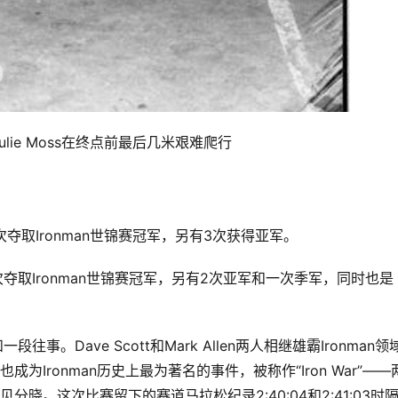
Julie Moss在终点前最后几米艰难爬行
年间6次夺取Ironman世锦赛冠军，另有3次获得亚军。
年间6次夺取Ironman世锦赛冠军，另有2次亚军和一次季军，同时也是
段往事。Dave Scott和Mark Allen两人相继雄霸Ironman领
成为Ironman历史上最为著名的事件，被称作“Iron War”——
。这次比赛留下的赛道马拉松纪录2:40:04和2:41:03时隔