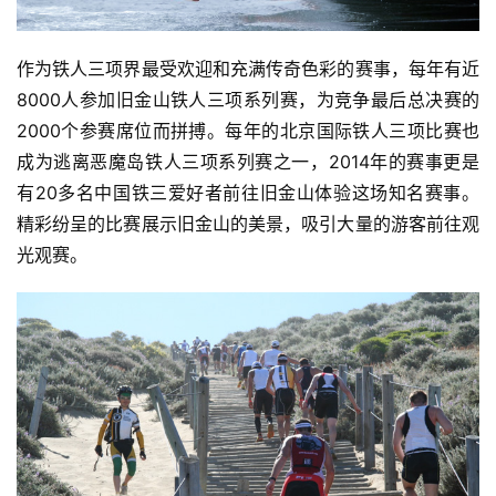
作为铁人三项界最受欢迎和充满传奇色彩的赛事，每年有近
8000人参加旧金山铁人三项系列赛，为竞争最后总决赛的
2000个参赛席位而拼搏。每年的北京国际铁人三项比赛也
比
赛
成为逃离恶魔岛铁人三项系列赛之一，2014年的赛事更是
有20多名中国铁三爱好者前往旧金山体验这场知名赛事。
观
精彩纷呈的比赛展示旧金山的美景，吸引大量的游客前往观
察
光观赛。
装
备
训
练
视