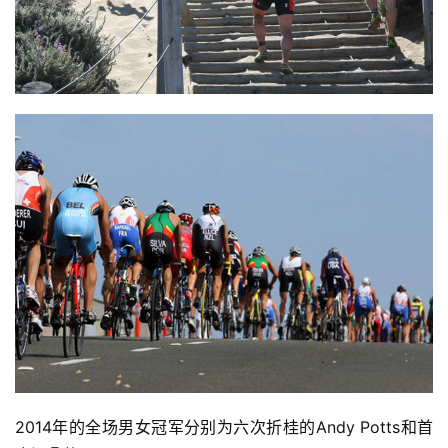
频
用
户
精
选
运
动
集
2014年的全场男女冠军分别为六次折桂的Andy Potts和首