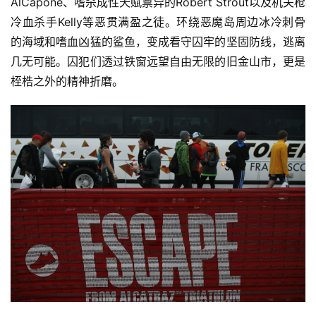
AlCapone、嗜杀成性天赋禀异的Robert Strout以及机关枪
冷血杀手Kelly等恶贯满盈之徒。环绕恶魔岛周边冰冷刺骨
的海域和嗜血凶猛的鲨鱼，变成看守囚牢的坚固防线，逃离
几无可能。囚犯们透过铁窗远望自由无限的旧金山市，更是
桎梏之外的精神折磨。