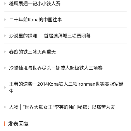
雄鹰展翅—记小小铁人赛
二十年前Kona的中国往事
沙漠里的绿洲-—首届迪拜城三项赛闭幕
春煦的铁三冰火两重天
冷酷仙境与世界尽头－挪威人超级铁人三项赛
​王者的逆袭—2014Kona铁人三项ironman世锦赛冠军诞
生
人物 | “世界大铁女王”李芙的独门秘籍：以痛苦为友
发表回复