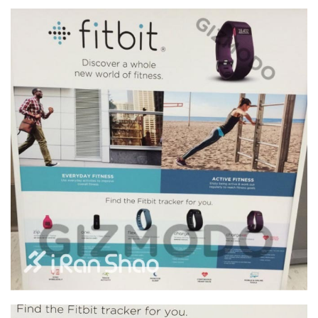
用
户
精
选
运
动
集