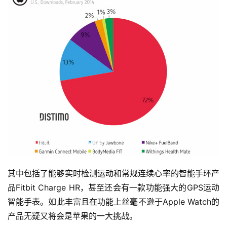
比
赛
观
察
装
备
训
练
其中包括了能够实时检测运动和常规连续心率的智能手环产
品Fitbit Charge HR，甚至还会有一款功能强大的GPS运动
视
智能手表。如此丰富且在功能上丝毫不逊于Apple Watch的
频
产品无疑又将会是苹果的一大挑战。