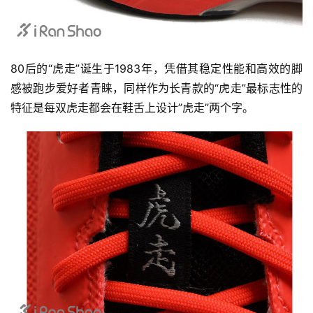
比
赛
80后的“虎走”诞生于1983年，凭借其稳定性能和高效的脚
感被跑步爱好者青睐，同样作为长青款的“虎走”最标志性的
观
特征是每双虎走都会在鞋舌上设计”虎走”两个字。
察
装
备
训
练
视
频