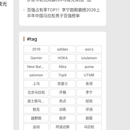
夜光
百强占有率TOP1！李宁跑鞋霸榜2026上
半年中国马拉松男子百强榜单
#tag
2016
adidas
asics
Garmin
HOKA
lululemon
New Balance
Nike
puma
salomon
TopX
UTMB
上马
亚瑟士
亲测
北京马拉松
开箱
李宁
波士顿马拉松
热点
经验
耐克
训练
评测
越野跑
跑步
跑鞋
运动
阿迪达斯
马拉松