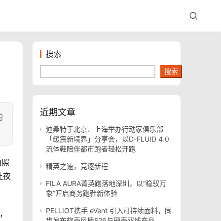
搜索
搜索
近期文章
的
迪桑特于北京、上海举办行动家俱乐部
「缓震新境界」分享会，以D-FLUID 4.0
流体鞋陪伴都市跑者轻松开跑
拍照
精英之速，竞逐新程
让夜
FILA AURA菁英跑落地深圳，以“稳驭万
象”开启商务跑鞋新体验
PELLIOT携手 eVent 引入可持续面料，同
鞋，
步发布软壳风盾E26与硬壳双线产品