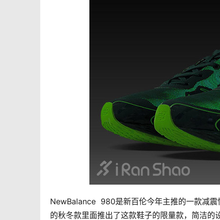
NewBalance  980是新百伦今年主推的
的秋冬款里面推出了这款鞋子的限量款，简洁的