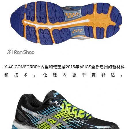
观
察
装
备
训
练
X 40 COMFORDRY内里和鞋垫是2015年ASICS全新启用的新材料
和技术，让鞋内更干爽舒适。
视
频
用
户
精
选