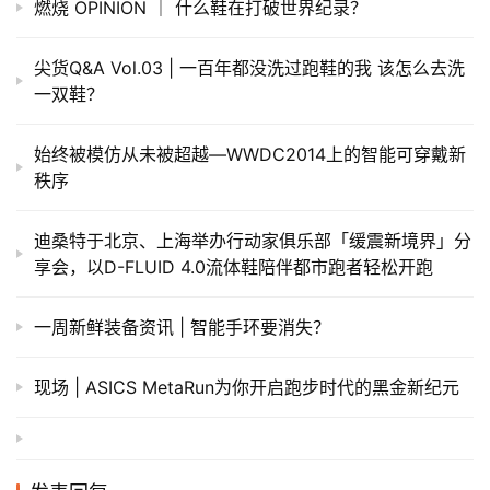
燃烧 OPINION ｜ 什么鞋在打破世界纪录？
尖货Q&A Vol.03 | 一百年都没洗过跑鞋的我 该怎么去洗
一双鞋？
始终被模仿从未被超越—WWDC2014上的智能可穿戴新
秩序
迪桑特于北京、上海举办行动家俱乐部「缓震新境界」分
享会，以D-FLUID 4.0流体鞋陪伴都市跑者轻松开跑
一周新鲜装备资讯 | 智能手环要消失？
现场 | ASICS MetaRun为你开启跑步时代的黑金新纪元