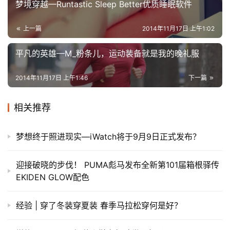
​梦境穿越—Runtastic Sleep Better优质睡眠软件
上一篇
2014年11月17日 上午1:02
​平凡的英雄—M_粉条儿，运动装备就是我的晚礼服
2014年11月17日 上午1:46
下一篇
相关推荐
梦想终于照进现实—iWatch将于9月9日正式发布？
迎接破晓的步伐！ PUMA彪马发布全新第101届箱根驿传
EKIDEN GLOW配色
经验 | 穿了冬装穿夏装 春季马拉松穿何是好？