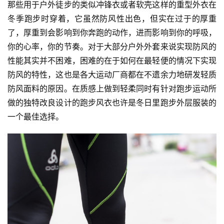
那些用于户外徒步的类似冲锋衣或者软壳这样的重型外衣在
冬季跑步时穿着，它虽然防风性出色，但实在过于的厚重
视
了，厚重到会影响到你奔跑的动作，进而影响到你的呼吸，
频
你的心率，你的节奏。对于大部分户外外套来说实现防风的
性能其实并不困难，困难的在于如何在最轻便的情况下实现
用
户
防风的特性，这也是各大运动厂商都在不遗余力地研发轻质
精
防风面料的原因。在质感上做到轻柔同时有针对跑步运动所
选
做的独特改良设计的跑步风衣也许是冬日里跑步外层服装的
一个最佳选择。
运
动
集