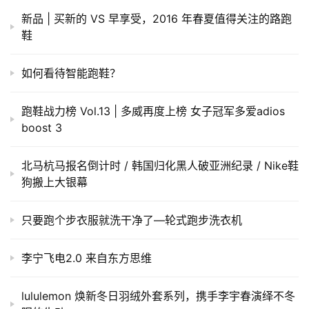
装
新品 | 买新的 VS 早享受，2016 年春夏值得关注的路跑
备
鞋
训
如何看待智能跑鞋？
练
跑鞋战力榜 Vol.13 | 多威再度上榜 女子冠军多爱adios
视
boost 3
频
北马杭马报名倒计时 / 韩国归化黑人破亚洲纪录 / Nike鞋
用
狗搬上大银幕
户
精
只要跑个步衣服就洗干净了—轮式跑步洗衣机
选
李宁飞电2.0 来自东方思维
运
动
lululemon 焕新冬日羽绒外套系列，携手李宇春演绎不冬
集