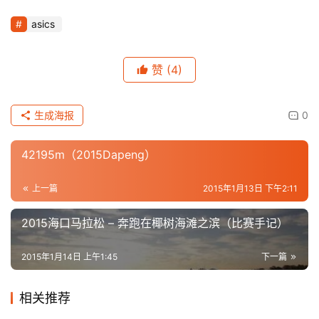
asics
赞
(4)
生成海报
0
42195m（2015Dapeng）
上一篇
2015年1月13日 下午2:11
比
2015海口马拉松 – 奔跑在椰树海滩之滨（比赛手记）
赛
2015年1月14日 上午1:45
下一篇
观
察
相关推荐