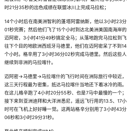
时21分35秒的出色成绩在联盟冰川上完成马拉松；
14个小时后在南美洲智利的蓬塔阿雷纳斯，他以3小时23分
01秒完赛；然后他们飞了15个小时到达北美洲美国南海岸的
迈阿密，3小时41分49秒搞定全马；从落地跑完马拉松到飞
往下个目的地欧洲西班牙马德里，他们在迈阿密呆了不到14
个小时。格辛用了3小时36分02秒完成马德里。然后这些人
继续到非洲的马拉喀什。
迈阿密→马德里→马拉喀什的飞行时间在洲际旅行中较近，
这三天行程最为密集，抵达马拉喀什当地还下着冰冷的雨。
在这儿格辛跑了4小时20分55秒、也是7马中最慢的一个；
接下来到亚洲迪拜和大洋洲悉尼，遥远飞行用的13.5、17小
时可在飞机上好好睡一觉。这两站格辛分别用了3小时43分
06秒和3小时29分31秒。