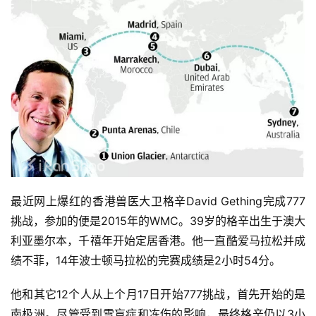
最
近网上爆红的香港兽医大卫格辛David Gething完成777
挑战，参加的便是2015年的WMC。
39岁的格辛出生于澳大
利亚墨尔本，千禧年开始定居香港。他一直酷爱马拉松并成
绩不菲，14年波士顿马拉松的完赛成绩是2小时54分。
他
和其它12个人从上个月17日开始777挑战，首先开始的是
南极洲。尽管受到雪盲症和冻伤的影响，最终格辛仍以3小