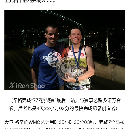
至此格辛顺利完成WMC。
（辛格完成“777挑战赛”最后一站，与赛事总监多诺万合
影。后者也是4天
22小时03分的最快完成纪录创造者）
大卫·格辛的WMC总计用时25小时36分03秒，完成7个马拉