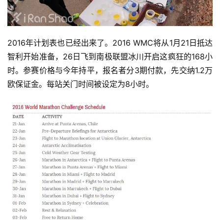
用
户
精
2016年计划表也已经出来了。2016 WMC将从1月21日抵达
选
智利开始准备，26日飞到南极联盟冰川开启这疯狂的168小
时。参赛价格与今年持平，报名者分3期付款，先交纳1.2万
运
欧保证金。每站关门时间被设定为8小时。
动
集