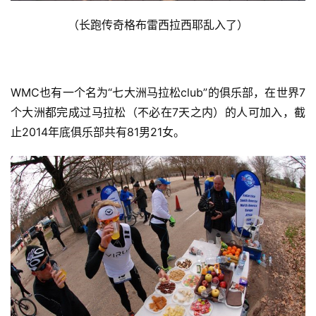
（长跑传奇格布雷西拉西耶乱入了）
比
赛
WMC也有一个名为“七大洲马拉松club”的俱乐部，在世界7
观
个大洲都完成过马拉松（不必在7天之内）的人可加入，截
察
止2014年底俱乐部共有81男21女。
装
备
训
练
视
频