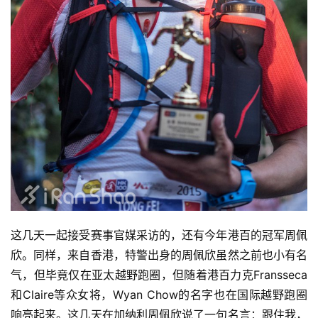
这几天一起接受赛事官媒采访的，还有今年港百的冠军周佩
欣。同样，来自香港，特警出身的周佩欣虽然之前也小有名
气，但毕竟仅在亚太越野跑圈，但随着港百力克Fransseca
和Claire等众女将，Wyan Chow的名字也在国际越野跑圈
响亮起来。这几天在加纳利周佩欣说了一句名言：跟住我，