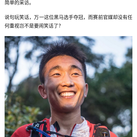
简单的采访。
装
备
说句玩笑话，万一这位黑马选手夺冠，而赛前官媒却没有任
何重视岂不是要闹笑话了？
训
练
视
频
用
户
精
选
运
动
集