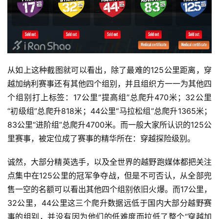
从如上这种截图就可以看出，除了最难的125公里距离，穿
越加纳利赛事还有其他四个组别，并且组织方一一为其他四
个组别打上标签：17公里“提高组”总爬升470米；32公里
“初级组”总爬升818米；44公里“马拉松组”总爬升1365米；
83公里“进阶组”总爬升4700米。而一般大家所认识的125公
里赛事，被定位成了赛事的精华所在：穿越探险级别。
诚然，大部分精英选手，以及全世界的越野跑媒体都把关注
点集中在125公里的冠军争夺战，但是不可否认，从全部兜
售一空的名额可以看出其他四个组别依旧火爆。而17公里，
32公里，44公里这三个爬升数据远低于国内大部分越野赛
事的组别，并没有因为他们的低难度而拉低了整个“穿越加