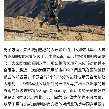
男子方面，先从我们熟悉的人开始介绍，比如这几年亚太越
野跑圈的超级精英选手，中国salomon越野跑团队的闫龙
飞。大家既然能看到这里，那么相信大部分人应该对他并不
会陌生，最近一次的港百冠军彻底打响了闫龙飞在国际越野
跑圈的知名度。毕竟全马2小时15分的最好成绩完全无法让
比
人忽视——很容易让人联想到另一位从马拉松半路出家的越
赛
野跑的超级越野精英Sage Canaday，而后者的全马最好成
观
绩是2小时16分。由此可见，闫龙飞的潜力简直不可限量，
察
以至于赛前穿越加纳利的官方媒体对闫龙飞等中国选手做了