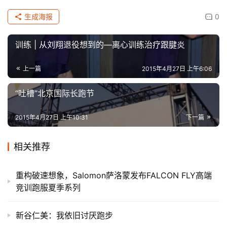
生成海报
0
训练 | 从刘翔退役想到的—离心训练治疗跟腱炎
上一篇
2015年4月27日 上午6:06
“吐槽”北京国际长跑节
2015年4月27日 上午10:31
下一篇
相关推荐
重构破速想象，Salomon萨洛蒙发布FALCON FLY高端
竞训跑服夏季系列
新谷仁美：我依旧讨厌跑步