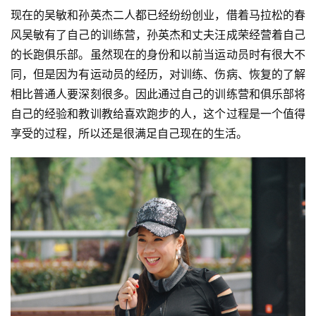
现在的吴敏和孙英杰二人都已经纷纷创业，借着马拉松的春
装
风吴敏有了自己的训练营，孙英杰和丈夫汪成荣经营着自己
备
的长跑俱乐部。虽然现在的身份和以前当运动员时有很大不
同，但是因为有运动员的经历，对训练、伤病、恢复的了解
训
相比普通人要深刻很多。因此通过自己的训练营和俱乐部将
练
自己的经验和教训教给喜欢跑步的人，这个过程是一个值得
享受的过程，所以还是很满足自己现在的生活。
视
频
用
户
精
选
运
动
集