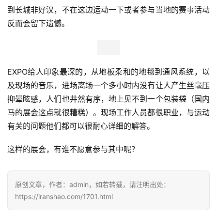
EXPO场外红牛等也有一些小的展示和试吃。
EXPO面对的群体并非只是参赛者，也是全市热爱运动，关
注马拉松的人。和居住在温哥华的朋友聊天，她们虽然自己
平时并不跑步，但也会来EXPO感受下氛围，同时买一些运
动装备，比赛当天都会到赛道旁加油，因为有很多同事会参
赛。
与温哥华马拉松的赛事总监合影，她对上海和中国功夫都很
感兴趣。在接受采访时她希望温哥华马拉松的举办越来越出
色外，也能为整个BC省带来更多。
这也是此行BC省的一个
感受——不管是滑雪、山地自行车、铁人三项或是马拉松，
它们都不再是单一的宣传城市的名片，运动即运动，无需承