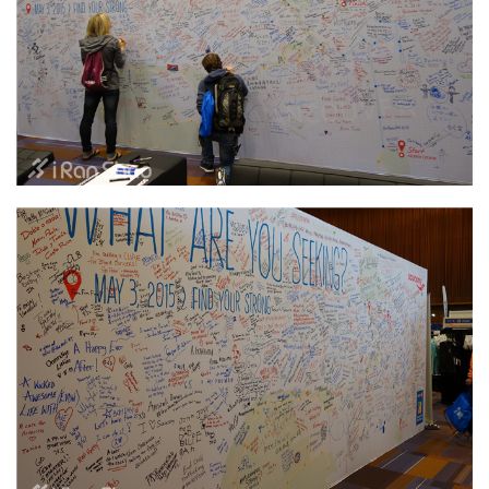
比
赛
观
察
装
备
训
练
视
频
用
户