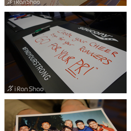
精
选
运
动
集