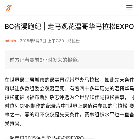
BC省漫跑纪 | 走马观花温哥华马拉松EXPO
admin
2015年5月3日 上午7:30
马拉松
前方记者赛前6小时发来的报道。
在世界最宜居城市的最美景观带举办马拉松，如此先天条件
可以让多数组委会羡慕至死。
有着四十多年历史的温哥华马
拉松能
被《福布斯》杂志评选为全世界10佳马拉松赛事，同
时位列CNN制作的纪录片中“世界上最值得参加的马拉松”赛
事之一，靠的可不仅仅是先天条件，赛事组织水平也一直备
受赞誉。
一起走进2015温哥华马拉松的EXPO——