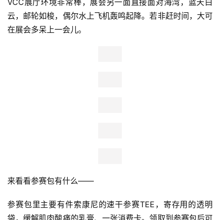
往年温哥华马拉松并没有太多特邀选手，近年开始越来越多
的顶尖选手出战。瞩目成绩是一个赛事向更高级别发展的必
要途径，站稳世界十大马甚至未来成为WMM中的一站也需
要用成绩说话。
主赞助商BMO提供的加油纸板。老外都是煽情和鸡血高
手，明天沿途他们会举着很多这样的加油板为选手加油助
威。