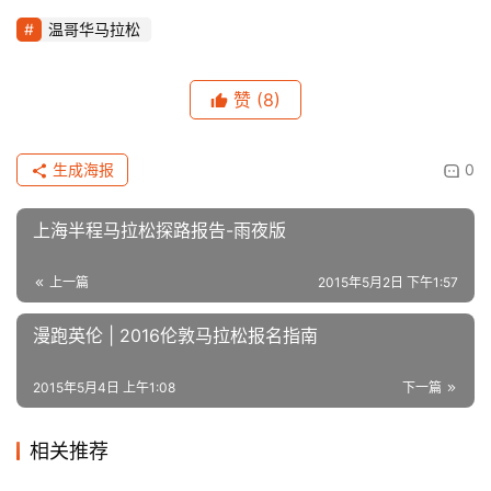
载为城市宣传提高知名度的作用，它们本身就是这个城市的
魅力之一。就如同到北京看故宫长城，吃涮肉卤煮一样，不
到长城非好汉，不在这边运动一下或者参与当地的赛事活动
反而会留下遗憾。
EXPO给人印象最深的，从地板柔和的地毯到通风系统，以
及现场的音乐，进场离场一个多小时内没有让人产生丝毫压
抑晕眩感，人们也井然有序，地上见不到一个包装袋（国内
马的展会这点就很糟糕）。现场工作人员都很职业，与运动
有关的问题他们都可以很耐心详细的解答。
这样的展会，有谁不愿意参与其中呢？
原创文章，作者：admin，如若转载，请注明出处：