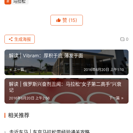
马拉松
赞
(15)
生成海报
0
解读 | Vibram：厚积于底 薄发于面
上一篇
2016年6月20日 上午1:10
比
解读 | 俄罗斯兴奋剂丑闻：马拉松“女子第二高手”兴衰
赛
记
2016年6月20日 上午2:56
下一篇
观
察
相关推荐
装
走近东马 | 东京马拉松零经验通关攻略