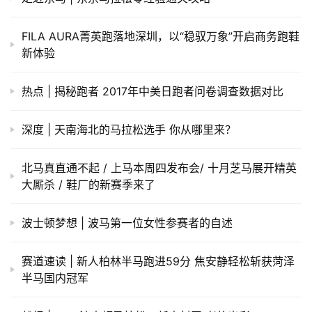
备
FILA AURA菁英跑落地深圳，以“稳驭万象”开启商务跑鞋
训
新体验
练
热点 | 揭秘跑者 2017年中美日跑者问卷调查数据对比
视
频
深度 | 天南海北的马拉松选手 你从哪里来？
用
北马真直通不起 / 上马本周四发布会/ 十月芝马展开精英
户
大厮杀 / 鞋厂的新赛季来了
精
选
波士顿梦想 | 波马第一位女性参赛者的自述
运
动
赛道速读 | 新人柏林半马跑进59分 焦安静轻松斩获菏泽
集
半马国内冠军