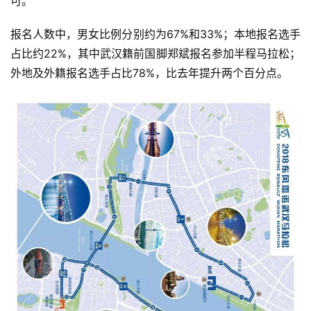
可。
察
报名人数中，男女比例分别约为67%和33%；本地报名选手
装
占比约22%，其中武汉籍前国脚郑斌报名参加半程马拉松；
备
外地及外籍报名选手占比78%，比去年提升两个百分点。
训
练
视
频
用
户
精
选
运