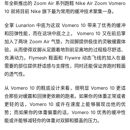
年全新推出的 Zoom Air 系列跑鞋 Nike Air Zoom Vomero 
10 就将目前 Nike 旗下最为常用的缓冲技术聚集一身。
全掌 Lunarlon 中底为这双 Vomero 10 带来了优秀的缓冲
和回弹性能，而在这块中底之上， Vomero 10 又在前后掌
加入了两块 Zoom Air 气垫，为双脚提供极佳的灵敏缓震体
验，从而使得双脚从足跟着地到前足离地的过程极尽舒适、
充满动力。Flymesh 鞋面和 Flywire 动态飞线的加入在最
需要的部位提供舒适感与支撑性，同时还能保证奔跑时鞋面
的透气性。
比
赛
从 Vomero 10 的鞋底设计来看，很明显 Vomero 10 更适
合那些对缓震和回弹更依赖的跑者。如果你的体重正常或者
观
更轻的话，Vomero 10 或许在速度上能够展现出他的优
察
势；而如果你的体重偏重的话，Vomero 10 优秀的缓冲性
能或许能够减轻你的体重对双脚和膝盖的压力。
装