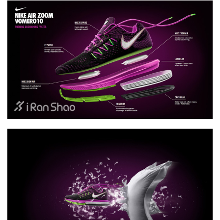
备
训
练
视
频
用
户
精
选
运
动
集