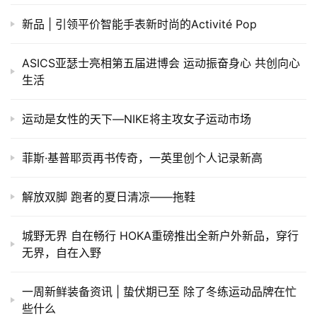
新品 | 引领平价智能手表新时尚的Activité Pop
ASICS亚瑟士亮相第五届进博会 运动振奋身心 共创向心
生活
运动是女性的天下—NIKE将主攻女子运动市场
菲斯·基普耶贡再书传奇，一英里创个人记录新高
解放双脚 跑者的夏日清凉——拖鞋
城野无界 自在畅行 HOKA重磅推出全新户外新品，穿行
无界，自在入野
一周新鲜装备资讯 | 蛰伏期已至 除了冬练运动品牌在忙
些什么