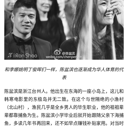
和李娜姚明丁俊晖们一样，陈盆滨也逐渐成为华人体育的代
表
陈盆滨是浙江台州人。他出生在东海的一座小岛上，这儿和
韩寒电影里的东极岛并无二致。在这个与世隔绝的小渔村
（北山村），渔民几乎是全乡男人的毕生职业，他的祖祖辈
辈都靠捕鱼为生。陈盆滨小学毕业后就开始跟随父亲下海捕
鱼，多读几年书再回来，还不如早点赚钱补贴家用。对当时