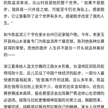
的陈盆滨来说，北山村就是他的整个世界。“ 如果不是跑
步，我就是一只井底之蛙，可能至今仍在海岛上。感谢跑
步，它让我看到了这个世界有多大。感谢跑步改变了我的人
生。”
如今陈盆滨三个字在家乡台州已近家喻户晓。今年，老家玉
环县鸡山乡准备专门为陈盆滨弄个展览馆，陈列他各种比赛
获得的荣誉。而他的跑步 人生并不是在一开头就这样美好
的——
浙江素来给人温文尔雅的江南水乡形象，台温地区却民风彪
悍闯劲十足，这儿见证了中国个体经济的起步，一部分人最
快速的富裕起来，‘钱’是离不开的话题。这么多年来，陈盆
滨在极限马拉松上获奖不少，收获的总奖金却是0。这些比
赛参赛成本高昂，报名费里还会出现裹尸费这样心生恐惧的
必选项。极限马拉松更像精神层面的光荣之战，踟蹰而来，
荣耀完成，纯粹是征服自然征服自己的精神。家乡人自然难