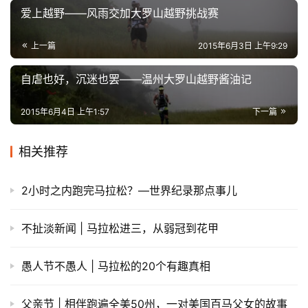
爱上越野——风雨交加大罗山越野挑战赛
上一篇
2015年6月3日 上午9:29
自虐也好，沉迷也罢——温州大罗山越野酱油记
2015年6月4日 上午1:57
下一篇
相关推荐
2小时之内跑完马拉松？—世界纪录那点事儿
不扯淡新闻 | 马拉松进三，从弱冠到花甲
愚人节不愚人 | 马拉松的20个有趣真相
父亲节 | 相伴跑遍全美50州，一对美国百马父女的故事