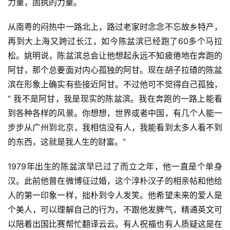
力量，固执的力量。
观
从南粤的闷热中一路北上，路过老家时念念不忘故乡特产，
察
再到大上海又跨过长江，如今陈盆滨已经跑了60多个马拉
松。姚明说，陈盆滨总会让他想起永远不知疲倦地在奔跑的
装
备
阿甘，那个总要面对内心孤独的阿甘。现在胡子拉碴的陈盆
滨在形象上确实有些接近阿甘。不过他可不觉得自己孤独，
训
“ 我不是阿甘，我是现实的陈盆滨。我在奔跑的一路上能看
练
到各种各样的风景。你想想，世界或者中国，有几个人能一
步步从广州到北京，我相信没有人，我能看到太多人看不到
视
的东西，这就是我人生的财富。”
频
1979年出生的陈盆滨早已过了而立之年，他一直是个单身
用
汉。此前他曾在微博征过婚，这个淳朴汉子的相亲帖和他给
户
人的第一印象一样，拙朴到令人发笑。他希望未来的爱人是
精
个美人，可以理解自己的行为，不跟他发脾气，精通英文可
选
以陪着出国比赛帮忙翻译云云。有人祝福也有人质疑这是在