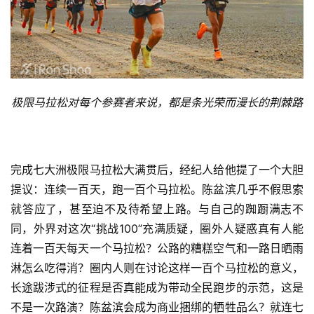
极限马拉松对每个参赛者来说，都是条光荣而漫长的荆棘路
完成七大洲极限马拉松大满贯后，经纪人给他提了一个大胆
提议：连续一百天，跑一百个马拉松。陈盆滨几乎不假思索
就答应了，甚至迫不及待希望上路。与自己的踟蹰满志不
同，外界对这次“挑战100”充满质疑，圈外人疑惑真有人能
连着一百天每天一个马拉松？公路的糟糕空气和一路日晒雨
淋怎么吃得消？圈内人则在讨论这样一百个马拉松的意义，
长途跋涉式的征程是否真能成为带动全民跑步的示范，这是
不是一次路演？陈盆滨会成为商业捆绑的牺牲品么？就连七