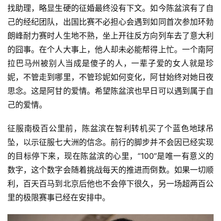
找助理，略显生硬的征婚最终没有下文。如今陈盆滨有了自
运
己的经纪团队，出国比赛不必担心会遇到如同首次参加环勃
动
朗峰耐力赛时人生地不熟，坐上开往反方向列车去了意大利
集
的囧事。在个人大事上，他人却未必能帮得上忙。一个南阿
拉巴马州被别人当成是傻子的人，一辈子爱的女人就是珍
妮，不管走到哪里，不管珍妮如何变化，阿甘始终对她日夜
思念。这是阿甘的爱情。希望陈盆滨也早日可以遇到属于自
己的爱情。
征服南极百公里前，陈盆滨在智利转机买了个蓝色地球吊
坠，以示征服七大洲的信念。前行的脚步并不会因已经实现
的目标停下来，现在陈盆滨的心里，“100”是唯一有意义的
数字，这个数字会随着挑战每天的推进而倒数。如果一切顺
利，百天百马到北京后他也不会停下很久，另一场超两百公
里的极限赛事已经在安排中。