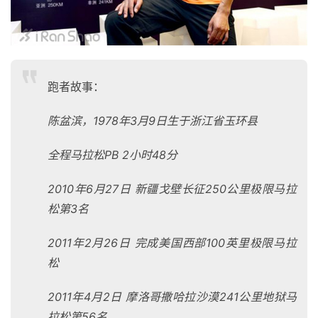
跑者故事：
陈盆滨，1978年3月9日生于浙江省玉环县
全程马拉松PB 2小时48分
2010
年6月27日 新疆戈壁长征250公里极限马拉
松第3名
2011
年2月26日 完成美国西部100英里极限马拉
松
2011
年4月2日 摩洛哥撒哈拉沙漠241公里地狱马
拉松第56名