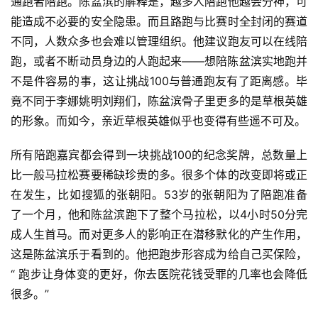
通跑者陪跑。陈盆滨的解释是，越多人陪跑他越会分神，可
能造成不必要的安全隐患。而且路跑与比赛时全封闭的赛道
不同，人数众多也会难以管理组织。他建议跑友可以在线陪
跑，或者不断动员身边的人跑起来——想陪陈盆滨实地跑并
不是件容易的事，这让挑战100与普通跑友有了距离感。毕
竟不同于李娜姚明刘翔们，陈盆滨骨子里更多的是草根英雄
的形象。而如今，亲近草根英雄似乎也变得有些遥不可及。
所有陪跑嘉宾都会得到一块挑战100的纪念奖牌，总数量上
比一般马拉松赛要稀缺珍贵的多。很多个体的改变即将或正
在发生，比如搜狐的张朝阳。53岁的张朝阳为了陪跑准备
了一个月，他和陈盆滨跑下了整个马拉松，以4小时50分完
成人生首马。而对更多人的影响正在潜移默化的产生作用，
这是陈盆滨乐于看到的。他把跑步形容成为给自己买保险，
“ 跑步让身体变的更好，你去医院花钱受罪的几率也会降低
很多。”