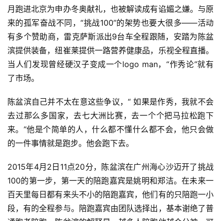
月跑进北京为申办冬奥献礼，也被解读成有谄媚之嫌。与原
来的孤军奋战不同，“挑战100”的架势也要大很多——活动
有多个赞助商，雷克萨斯派出9台车全程跟随，安踏为陈盆
滨提供装备，纽崔莱提供一路营养健康品，乐视全程直播。
当人们发现曾经硬汉子变成一个logo man，“作秀论”就有
了市场。
陈盆滨自己并不太在意这些争议，“ 如果是作秀，我就不会
去过那么多国家，去七大洲比赛，去一个个把马拉松跑下
来。”他是个简单的人，什么都不懂什么都不会，他只会做
的一件事情就是跑步。他会跑下去。
2015年4月2日11点20分，陈盆滨在广州海心沙迈开了挑战
100的第一步，第一天的陪跑嘉宾是姚明和郑洁。在未来一
百天里每日都有来头不小的陪跑嘉宾，他们有的只陪跑一小
段，有的全程参与。陪跑嘉宾由团队选择出，基本谢绝了普