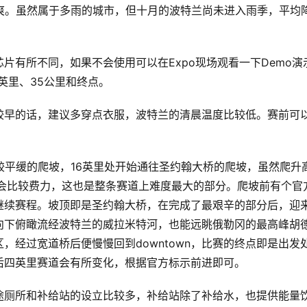
爽。虽然属于多雨的城市，但十月的波特兰尚未进入雨季，平均
片有所不同，如果不会使用可以在Expo现场观看一下Demo演
0英里、35公里和终点。
较早的话，建议多穿点衣服，波特兰的清晨温度比较低。赛前可
处比较平缓的爬坡，16英里处开始通往圣约翰大桥的爬坡，虽然爬升
以会比较费力，这也是整条赛道上难度最大的部分。爬坡前有个官
继续赛程。坡顶即是圣约翰大桥，在完成了最艰辛的部分后，迎
向下俯瞰流经波特兰的威拉米特河，也能远眺俄勒冈的最高峰胡
，经过宽道桥后便慢慢回到downtown，比赛的终点即是出发
后四英里赛道会有所变化，根据官方标示前进即可。
途厕所和补给站的设立比较多，补给站除了补给水，也提供能量