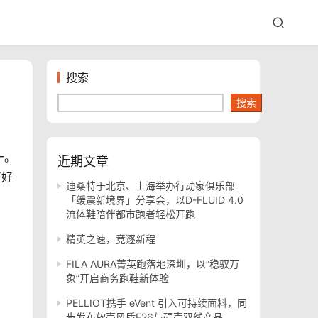
搜索
搜索
一。
近期文章
好好
迪桑特于北京、上海举办行动家俱乐部
「缓震新境界」分享会，以D-FLUID 4.0
流体鞋陪伴都市跑者轻松开跑
精英之速，竞逐新程
FILA AURA菁英跑落地深圳，以“稳驭万
象”开启商务跑鞋新体验
PELLIOT携手 eVent 引入可持续面料，同
步发布软壳风盾E26与硬壳双线产品