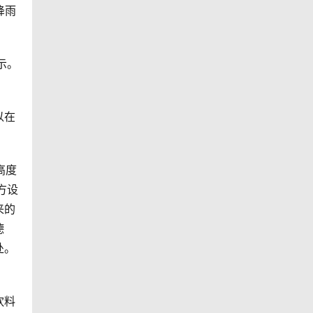
降雨
示。
以在
高度
方设
来的
德
处。
饮料