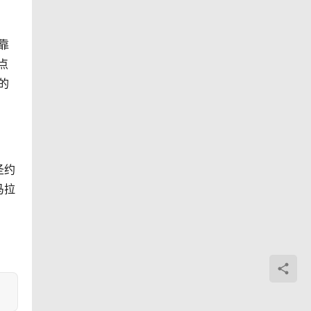
靠
点
的
圣约
马拉