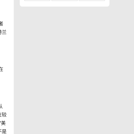
者
特兰
在
认
在较
7美
不是