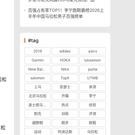
百强占有率TOP1！李宁跑鞋霸榜2026上
半年中国马拉松男子百强榜单
#tag
2016
adidas
asics
Garmin
HOKA
lululemon
New Balance
Nike
puma
salomon
TopX
UTMB
拉松
上马
亚瑟士
亲测
北京马拉松
开箱
李宁
波士顿马拉松
热点
经验
耐克
训练
评测
越野跑
跑步
跑鞋
拉松
运动
阿迪达斯
马拉松