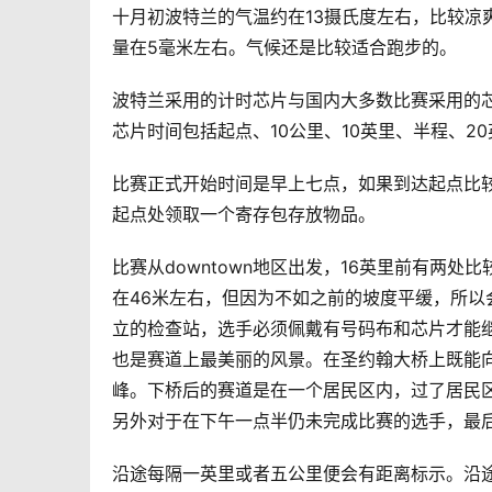
十月初波特兰的气温约在13摄氏度左右，比较凉
量在5毫米左右。气候还是比较适合跑步的。
波特兰采用的计时芯片与国内大多数比赛采用的芯
芯片时间包括起点、10公里、10英里、半程、2
比赛正式开始时间是早上七点，如果到达起点比
起点处领取一个寄存包存放物品。
比赛从downtown地区出发，16英里前有两
在46米左右，但因为不如之前的坡度平缓，所
立的检查站，选手必须佩戴有号码布和芯片才能
也是赛道上最美丽的风景。在圣约翰大桥上既能
峰。下桥后的赛道是在一个居民区内，过了居民区
另外对于在下午一点半仍未完成比赛的选手，最
沿途每隔一英里或者五公里便会有距离标示。沿