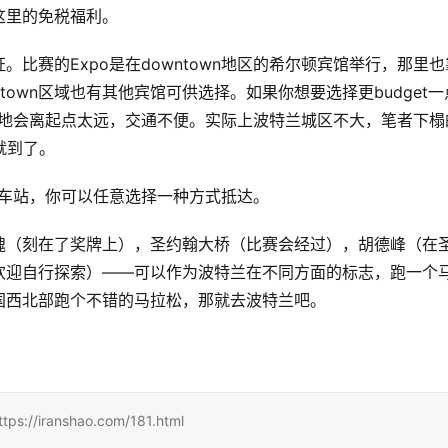
这里的免税福利。
比赛的Expo是在downtown地区的希尔顿宾馆举行，那里也
own区域也有其他宾馆可供选择。如果你想要选择更budget一
心住宿地会离起点太远，交通不便。实际上波特兰城区不大，笔者下榻
就到了。
汽车站，你可以任意选择一种方式抵达。
瑰（刻在了奖牌上），圣约翰大桥（比赛会经过），胡德峰（在
欢迎自行探索）——可以作为波特兰在不同方面的标志，跑一个
国西北部跑个不错的马拉松，那就去波特兰吧。
ranshao.com/181.html