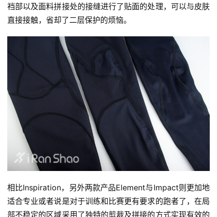
裆部以及面料拼接处的接缝进行了贴面的处理，可以与皮肤
直接接触，省却了二层保护的烦恼。
比
赛
观
察
装
备
训
练
相比Inspiration，另外两款产品Element与Impact则更加地
视
适合专业或者说是对于训练和比赛更有要求的跑者了，在局
频
部不稳定的区域采用了独特的剪裁及拼接的方式实现有效的