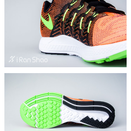
比
赛
观
察
装
备