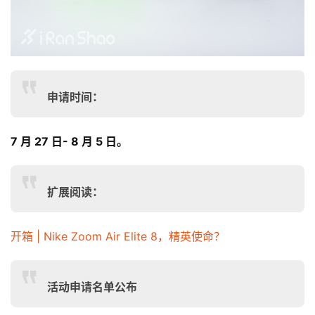
训
练
视
申请时间：
频
用
7 月 27 日- 8 月 5 日。
户
精
选
扩展阅读：
运
开箱 | Nike Zoom Air Elite 8，精英使命？
动
集
活动申请名单公布