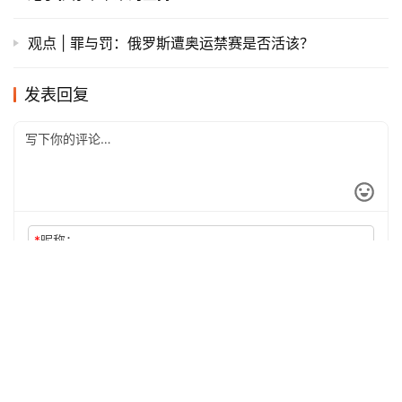
观点 | 罪与罚：俄罗斯遭奥运禁赛是否活该？
发表回复
*
昵称：
*
邮箱：
网址：
记住昵称、邮箱和网址，下次评论免输入