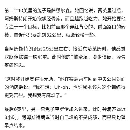
第二个10英里的兔子是萨缪尔森。她回忆说，两英里过后，
阿姆斯特朗开始抱怨胫骨疼，而且越跑越吃力。她开始要他
专注于一个目标，比如前面那个穿红背心的、前面路口的砖
楼，告诉他只要跑到32公里，就会轻松一些。
当阿姆斯特朗跑到29公里左右、接近东哈莱姆时，他感觉
双腿像铁锚一般沉重。此时他的T恤全湿，脚步僵硬，胫骨
疼痛难忍。
“这时我开始觉得很无助，”他在赛后乘车回到中央公园对面
的酒店后说。“我在想：Uh-oh，也许我本该为这个训练得
更刻苦些。我想我有麻烦了。”
最后6英里，另一只兔子奎罗伊加入进来。计时钟滴答逼近
3小时，阿姆斯特朗说当时自己想的不是成绩，而是只盼望
早点结束。