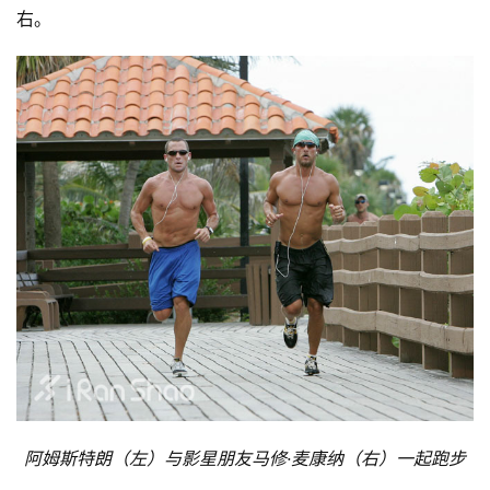
右。
阿姆斯特朗（左）与影星朋友马修·麦康纳（右）一起跑步