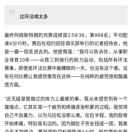
比环法难太多
最终阿姆斯特朗的完赛成绩是2:59:36，第868名；平均配
速4分15秒。赛后在纽约田径俱乐部举行的记者招待会，他
是一瘸一拐走进去的。他感慨道：“我可以告诉你，从事职
业体育20年——从铁三到骑行的耐力运动，包括所有环法
赛事，即便是环法比赛中最糟糕的一天，也没有这个难。没
有任何比赛让我感觉像现在这样——在纯粹的疲劳感和酸痛
感方面。
“这无疑是我做过的体力上最难的事。我从未感觉到有一个
撞墙点，它其实是一个疲劳和疼痛逐渐积累的过程。我觉得
自己不自量力，以为马拉松没那么难。在后半程，我的胫骨
开始疼痛，特别是右边的。因为腿肚子完全扭成一团，我差
点走不到终点。赛前我的目标是跑进3小时，但如果你在最