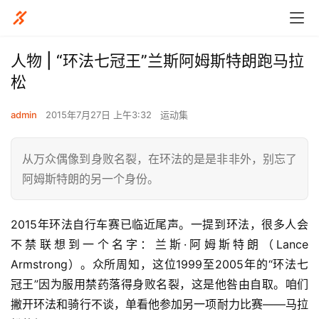
人物 | “环法七冠王”兰斯阿姆斯特朗跑马拉
松
admin
2015年7月27日 上午3:32
运动集
从万众偶像到身败名裂，在环法的是是非非外，别忘了
阿姆斯特朗的另一个身份。
2015年环法自行车赛已临近尾声。一提到环法，很多人会
不禁联想到一个名字：兰斯·阿姆斯特朗（Lance 
Armstrong）。
众所周知，这位1999至2005年的“环法七
冠王”因为服用禁药落得身败名裂，这是他咎由自取。咱们
撇开环法和骑行不谈，单看他参加另一项耐力比赛——马拉