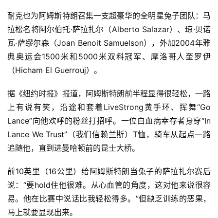
用
耐克也为阿姆斯特朗召集一支超豪华的全明星兔子团队：马
户
拉松名将阿尔伯托·萨拉扎尔（Alberto Salazar）、琼·贝诺
精
瓦·萨缪尔森（Joan Benoit Samuelson），外加2004年雅
选
典奥运会1500米和5000米双料冠军、摩洛哥人奎罗伊
（Hicham El Guerrouj）。
运
动
据《纽约时报》报道，阿姆斯特朗前半程显得很轻松，一路
集
上有说有笑，沿途和套着LiveStrong黄手环、挥舞“Go 
Lance”向他欢呼的粉丝打招呼。一位白血病幸存者身穿“In 
Lance We Trust”（我们信赖兰斯）T恤，骑车从起点一路
追随他，直到进曼哈顿前的昆士大桥。
前10英里（16公里）给阿姆斯特朗当兔子的萨拉扎尔赛后
说：“要hold住他很难。从心血管的角度，这对他来说很容
易。他在比赛中说话比我轻松得多。”但缺乏训练的恶果，
马上就要显现出来。