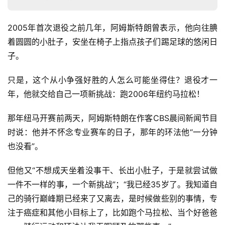
2005年首次退役之前几年，阿姆斯特朗曾表示，他向往腆
着圆圆的小肚子，安坐在椅子上指点孩子们踢足球的悠闲日
子。
只是，这个从小争强好胜的人怎么可能坐得住？退役才一
年，他就交给自己一项新挑战：跑2006年纽约马拉松！
那年纽马开赛前两天，阿姆斯特朗在作客CBS晨间新闻节目
时说：他并不怀念专业赛车的日子，那年的环法他“一分钟
也没看”。
但他又“不想成天坐着没事干、长出小肚子，于是就尝试做
一件不一样的事，一个新挑战”；“我已经35岁了。我知道自
己的骑行巅峰期已经来了又离去，是时候做些别的事情，专
注于癌症和其他小目标上了，比如跑个马拉松、当个好爸爸