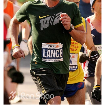
比
赛
观
察
装
备
训
练
视
频