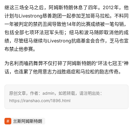
继这三场全马之后，阿姆斯特朗休息了四年。2012年，他
计划与Livestrong慈善跑团一起参加芝加哥马拉松。不料同
一年被判定的禁药丑闻导致他14年的比赛成绩被一笔勾销，
包括全部七项环法冠军头衔；纽马和波马随即取消他的成
绩，尽管纽马继续与Livestrong抗癌基金会合作，芝马也宣
布禁止他参赛。
为名利而嗑药舞弊不仅打碎了阿姆斯特朗的“环法七冠王”神
话，也连累了他用意志力战胜癌症和马拉松的励志传奇。
原创文章，作者：admin，如若转载，请注明出处：
https://iranshao.com/1896.html
兰斯阿姆斯特朗