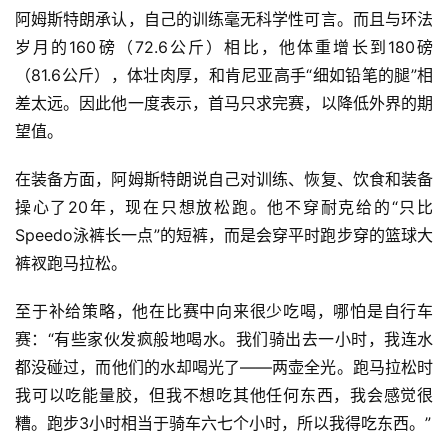
阿姆斯特朗承认，自己的训练毫无科学性可言。而且与环法
岁月的160磅（72.6公斤）相比，他体重增长到180磅
（81.6公斤），体壮肉厚，和肯尼亚高手“细如铅笔的腿”相
差太远。因此他一度表示，首马只求完赛，以降低外界的期
望值。
在装备方面，阿姆斯特朗说自己对训练、恢复、饮食和装备
操心了20年，现在只想放松跑。他不穿耐克给的“只比
Speedo泳裤长一点”的短裤，而是会穿平时跑步穿的篮球大
裤衩跑马拉松。
至于补给策略，他在比赛中向来很少吃喝，哪怕是自行车
赛：“有些家伙发疯般地喝水。我们骑出去一小时，我连水
都没碰过，而他们的水却喝光了——两壶全光。跑马拉松时
我可以吃能量胶，但我不想吃其他任何东西，我会感觉很
糟。跑步3小时相当于骑车六七个小时，所以我得吃东西。”