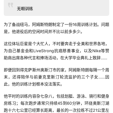
无暇训练
为了备战纽马，阿姆斯特朗制定了一份16周训练计划。问题
是，他退役后的空闲时间并不比以前多多少。
这位体坛巨星是个大忙人，不时要奔走于全美和世界各地，
为自己基金会和LiveStrong抗癌慈善事业，以及Nike等赞
助商出席各种代言和捧场活动，在大学毕业典礼上致辞……
即便回到得克萨斯州奥斯汀市的家，阿姆斯特朗每隔一个周
末，还得陪伴与前妻克里斯汀轮流监护的三个子女……因
此，他的训练计划根本没法落实。
他平时的训练内容杂七杂八，包括划艇、游泳、骑行和健身
房练习；每次跑步通常只持续45到60分钟，环绕奥斯汀湖
跑十六七公里已经算长距离，最长的一次拉练不过21公里左