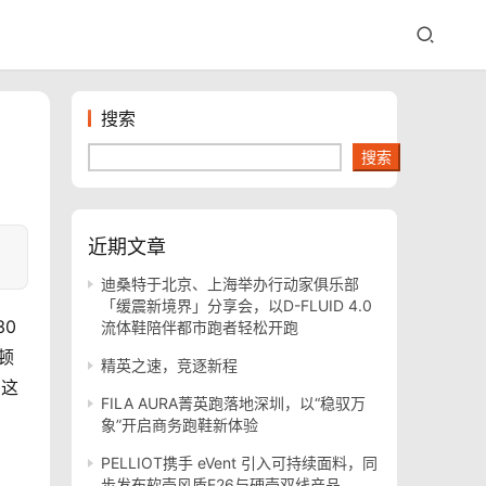
搜索
搜索
近期文章
迪桑特于北京、上海举办行动家俱乐部
「缓震新境界」分享会，以D-FLUID 4.0
0
流体鞋陪伴都市跑者轻松开跑
顿
精英之速，竞逐新程
，这
FILA AURA菁英跑落地深圳，以“稳驭万
象”开启商务跑鞋新体验
PELLIOT携手 eVent 引入可持续面料，同
步发布软壳风盾E26与硬壳双线产品