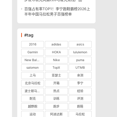
百强占有率TOP1！李宁跑鞋霸榜2026上
半年中国马拉松男子百强榜单
#tag
2016
adidas
asics
Garmin
HOKA
lululemon
New Balance
Nike
puma
salomon
TopX
UTMB
上马
亚瑟士
亲测
北京马拉松
开箱
李宁
波士顿马拉松
热点
经验
耐克
训练
评测
越野跑
跑步
跑鞋
运动
阿迪达斯
马拉松