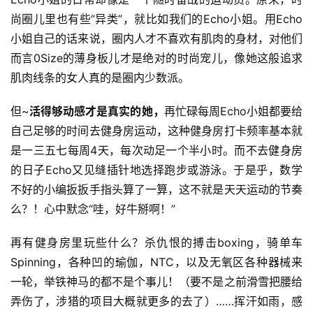
尚圈儿里也有些“异类”，就比如我们的Echo小姐。用Echo
小姐自己的话来说，圈内人才不喜欢有肌肉的身材，对他们
而言0Size的薄身板儿才是绝对的时尚宠儿，像她这般追求
肌肉线条的女人真的是圈内少数派。
但~
活得够动感才是真实的她，
再忙碌每周Echo小姐都要给
自己足够的时间去健身房运动，这种健身房打卡频率基本就
是一三五七每周4天，每次动足一个半小时。而不去健身房
的日子Echo又见缝插针地选择跑步或游泳。于是乎，数学
不好的小编扳扳手指头算了一算，这不就是天天运动的节奏
么？！心中默念“哇，好牛掰啊！”
再有健身房里玩些什么？杀仇恨的搏击boxing，骑单车
Spinning，各种凹的瑜伽，NTC，以及无氧区各种器械来
一轮，举铁神马的都不是个事儿！（要不是之前滑雪把腰给
弄伤了，涉猎的项目大概就更多的去了）……挥汗如雨，感