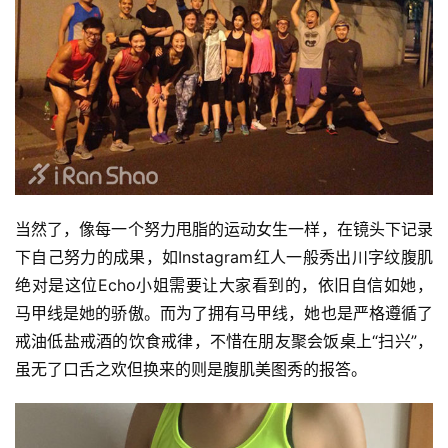
训
练
视
频
用
户
精
当然了，像每一个努力甩脂的运动女生一样，在镜头下记录
选
下自己努力的成果，如Instagram红人一般秀出川字纹腹肌
绝对是这位Echo小姐需要让大家看到的，依旧自信如她，
运
马甲线是她的骄傲。而为了拥有马甲线，她也是严格遵循了
动
集
戒油低盐戒酒的饮食戒律，不惜在朋友聚会饭桌上“扫兴”，
虽无了口舌之欢但换来的则是腹肌美图秀的报答。