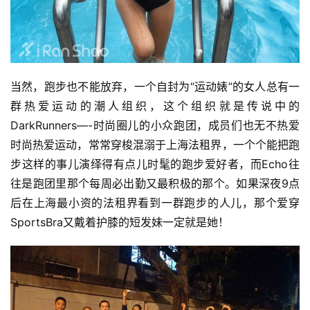
当然，跑步也不能放弃，一个自封为“运动婊”的女人总有一
群热爱运动的潮人组织，这个组织就是传说中的
DarkRunners—-时尚圈儿的小众跑团，成员们也无不热爱
时尚热爱运动，常常穿梭混溺于上海法租界，一个个能把跑
比
步这样的事儿演绎得有点儿时髦的跑步爱好者，而Echo往
赛
往是跑团里那个每周必出勤又最积极的那个。如果深夜9点
后在上海最小资的法租界看到一群跑步的人儿，那个爱穿
观
察
SportsBra又戴着护膝的短发妹一定就是她！
装
备