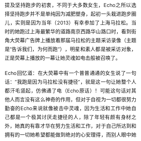
提及坚持跑步的初衷，不同于大多数女生，Echo之所以选
择坚持跑步并不是单纯因为减肥塑身，起初一头栽进跑步圈
儿，实则是因为当年（2013）有幸参加了上海马拉松。当
时的她跑过上海最繁华的道路南京西路华山路口时，看到街
角大荧幕广告牌上播放着那届马拉松的主题采访录像（主题
是“告诉我们，为何而跑”），明星和素人都是被采访对象，
正是荧幕上播放的一幕让她灵魂如电击般被召唤了。
Echo回忆道：在大荧幕中有一个普普通通的女生说了一句
话：“我跑是因为马拉松没有捷径”，就是这一句让她整个人
都汗毛竖起，仿佛通了电（Echo原话）！可能这句话对其
他人而言没有这么神奇的作用，但对于自视为一切都很努力
勤奋的Echo来说就像被击中灵魂，因为生活和工作中她自
己都是一个极其讨厌走捷径的人，除了年轻有颜有身材之
外，她真的有靠才华在努力生活和工作，对于自己所达到和
拥有的一切她希望都能做到绝对的心安理得，而别人眼中她