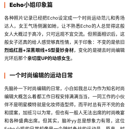
Echo小姐印象篇
各种照片记录已经把Echo设定成一个时尚运动范儿和秀场
达人，女王气场侧漏如她，让不熟悉Echo的人总觉得这般
女人大概过于高冷，只可远观不宜交流。但照面相识后，这
般女子还真的给人感觉够真性情，关于印象：不变的是依旧
烈焰红唇+深黑眼线+S型曼妙身材
，变化的是褪去时尚编辑
光环后那个
亲切度UP的动感女生
。
一个时尚编辑的运动日常
先脑补一下时尚编辑的日常，小白如我总以为作为知名时尚
编辑大概怎么着都工作日程安排满满当当，一同工作的小伙
伴不是明星模特就是化妆师造型师，而平时总有开不完的会
和提案，加班习以为常，但也有一般人无法出席的时尚晚宴
和各种盛典出席。但其实，脑补yy总是想象力有限，这位
Echo小姐的日常却像是一个随时备战的运动员。原来，时