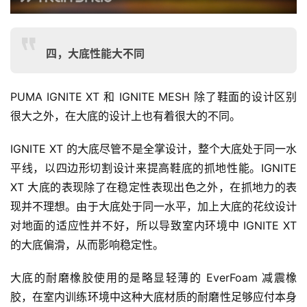
四，大底性能大不同
PUMA IGNITE XT 和 IGNITE MESH 除了鞋面的设计区别
很大之外，在大底的设计上也有着很大的不同。
IGNITE XT 的大底尽管不是全掌设计，整个大底处于同一水
平线，以四边形切割设计来提高鞋底的抓地性能。IGNITE 
XT 大底的表现除了在稳定性表现出色之外，在抓地力的表
现并不理想。由于大底处于同一水平，加上大底的花纹设计
对地面的适应性并不好，所以导致室内环境中 IGNITE XT 
的大底偏滑，从而影响稳定性。
大底的耐磨橡胶使用的是略显轻薄的 EverFoam 减震橡
胶，在室内训练环境中这种大底材质的耐磨性足够应付本身