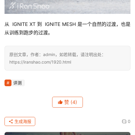
从  IGNITE XT 到  IGNITE MESH 是一个自然的过渡，也是
从训练到跑步的过渡。
原创文章，作者：admin，如若转载，请注明出处：
https://iranshao.com/1920.html
评测
赞
(4)
生成海报
0