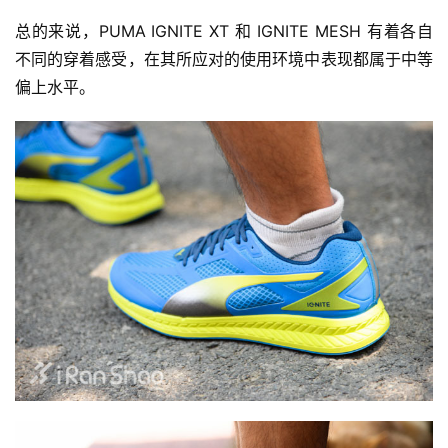
总的来说，PUMA IGNITE XT 和 IGNITE MESH 有着各自
不同的穿着感受，在其所应对的使用环境中表现都属于中等
偏上水平。