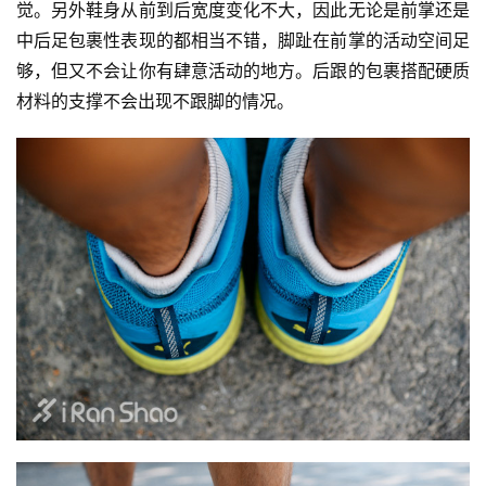
觉。另外鞋身从前到后宽度变化不大，因此无论是前掌还是
中后足包裹性表现的都相当不错，脚趾在前掌的活动空间足
够，但又不会让你有肆意活动的地方。后跟的包裹搭配硬质
材料的支撑不会出现不跟脚的情况。