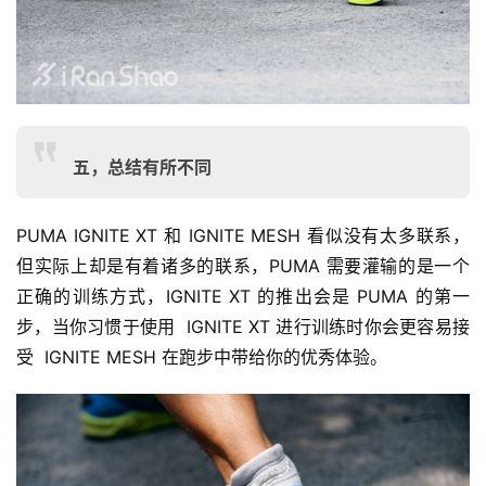
五，总结有所不同
PUMA IGNITE XT 和 IGNITE MESH 看似没有太多联系，
但实际上却是有着诸多的联系，PUMA 需要灌输的是一个
正确的训练方式，IGNITE XT 的推出会是 PUMA 的第一
步，当你习惯于使用  IGNITE XT 进行训练时你会更容易接
受  IGNITE MESH 在跑步中带给你的优秀体验。