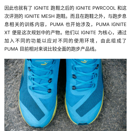
因此也就有了 IGNITE 跑鞋之后的 IGNITE PWRCOOL 和这
次评测的 IGNITE MESH 跑鞋。而且在跑鞋之外，与跑步息
息相关的训练内容，PUMA 也开始涉及，PUMA IGNITE 
XT 便是这次规划中的产物。他们以 IGNITE 为核心，通过
加入不同的功能以应对不同的使用环境，由此组成了 
PUMA 目前相对来说比较全面的跑步产品线。