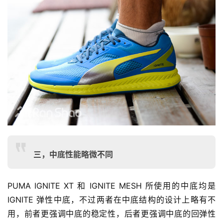
比
赛
观
察
装
三，中底性能略微不同
备
PUMA IGNITE XT 和 IGNITE MESH 所使用的中底均是 
训
练
IGNITE 弹性中底，不过两者在中底结构的设计上略有不
用，前者更强调中底的稳定性，后者更强调中底的回弹性