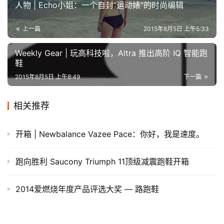
人物 | Echo小姐：一个自封“运动婊”的时尚编辑
上一篇
2015年8月5日 上午5:33
Weekly Gear | 玩高科技啦，Altra 推出高阶 IQ 智能跑
鞋
2015年8月5日 上午8:49
下一篇
相关推荐
开箱 | Newbalance Vazee Pace：你好，我是速度。
跑向胜利 Saucony Triumph 11顶级减震跑鞋开箱
2014爱燃烧年度产品评选大奖 — 路跑鞋
PRO 你的快｜特步160X PRO会是你的竞速利器吗？