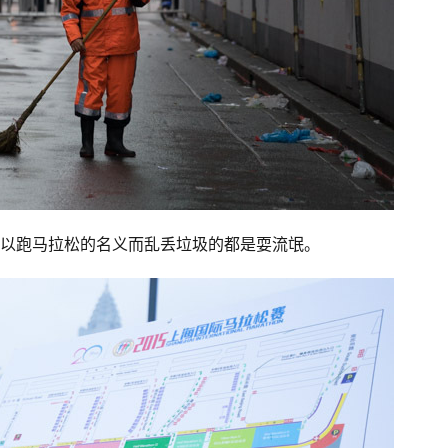
以跑马拉松的名义而乱丢垃圾的都是耍流氓。