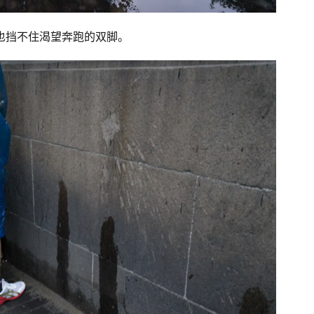
也挡不住渴望奔跑的双脚。