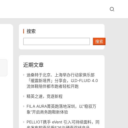
搜索
搜索
近期文章
迪桑特于北京、上海举办行动家俱乐部
「缓震新境界」分享会，以D-FLUID 4.0
流体鞋陪伴都市跑者轻松开跑
精英之速，竞逐新程
FILA AURA菁英跑落地深圳，以“稳驭万
象”开启商务跑鞋新体验
PELLIOT携手 eVent 引入可持续面料，同
步发布软壳风盾E26与硬壳双线产品