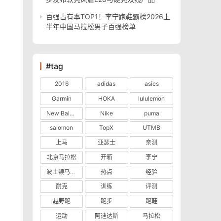
百强占有率TOP1！李宁跑鞋霸榜2026上
半年中国马拉松男子百强榜单
#tag
2016
adidas
asics
Garmin
HOKA
lululemon
New Balance
Nike
puma
salomon
TopX
UTMB
上马
亚瑟士
亲测
北京马拉松
开箱
李宁
波士顿马拉松
热点
经验
耐克
训练
评测
越野跑
跑步
跑鞋
运动
阿迪达斯
马拉松