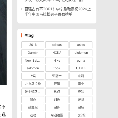
百强占有率TOP1！李宁跑鞋霸榜2026上
半年中国马拉松男子百强榜单
#tag
2016
adidas
asics
Garmin
HOKA
lululemon
New Balance
Nike
puma
salomon
TopX
UTMB
上马
亚瑟士
亲测
北京马拉松
开箱
李宁
波士顿马拉松
热点
经验
耐克
训练
评测
冬季
越野跑
跑步
跑鞋
的选
运动
阿迪达斯
马拉松