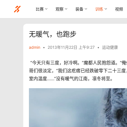
比赛
观察
装备
训练
视频
无暖气，也跑步
admin
•
2013年11月22日 上午9:27
•
运动健康
 “今天只有三度，好冷啊。”魔都人民抱怨道。“俺们这零下三度。”山东兄弟笑着说，“咱这儿快零下十三度了。”帝都
哥们很淡定，“我们这疙瘩已经跌破零下二十三度
室内温度……”没有暖气的江南，凛冬将至。