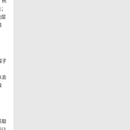
，热
失；
能层
装
帽子
以去
效
采取
能让