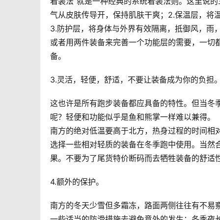
着装法”就是一种经典的系统着装法则。这里说的
气从皮肤传导开，保持肌肤干爽；2.保温层，将
3.防护层，将身体与外界有效隔离，抵御风，雨
或者用两件装备来完善一个功能层的需要，一切
备。
3.灵活，轻便，舒适，不要让装备成为你的负担
这也许是所有跑步装备都应具备的特性。但当冬
呢？轻便和功能似乎是鱼和熊掌一样难以兼得。
南方的绝对低温要高于北方，热身过程的时间相
选择一些相对轻质的装备在冬季跑中使用。当然
果。不要为了尾货特价断码而去牺牲装备的舒适
4.额外的保护。
南方的冬天少雪但多霜冻，路面两侧往往有不易
一些适当的防滑措施去避免意外的发生；冬季夜