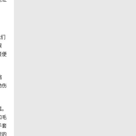
我们
误
轻便
缩
动伤
温。
和毛
手套
时的