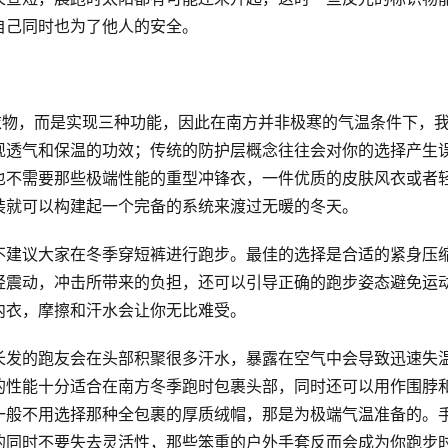
自己同时也为了他人的安全。
衣物，而是实现三种功能，因此在南方并非极寒的气温条件下，
现透气和保温的功效；传统的防护层概念往往会对你的选择产生
也不需要那些极端性能的重型冲锋衣，一件优质的皮肤风衣或者
装就可以构建起一个完备的系统来渡过无暖的冬天。
不建议大家在冬季穿短裤进行跑步。最佳的选择是合适的紧身压
轻震动，冲击所带来的负担，还可以引导正确的跑步姿态避免运
内衣，摩擦和汗水会让你无比难受。
长发的跑友会在头部积聚很多汗水，暴露在空气中会导致迅速失
的性能十分适合在南方冬季跑时包裹头部，同时还可以用作围脖
一般不用选择那种全包裹的厚质绒帽，那是为极端气温准备的。
的同时不要失去灵活性，那些笨重的户外手套反而会成为你跑步