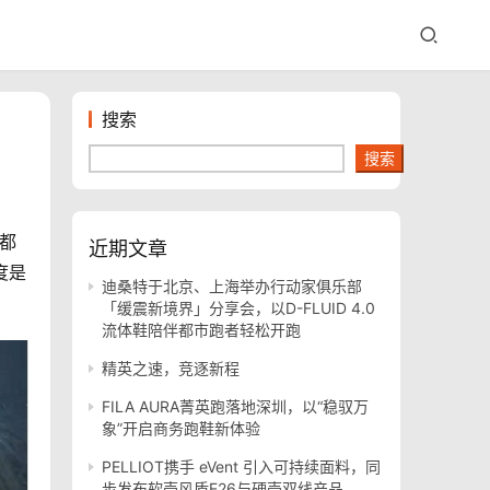
搜索
搜索
近期文章
度是
迪桑特于北京、上海举办行动家俱乐部
「缓震新境界」分享会，以D-FLUID 4.0
流体鞋陪伴都市跑者轻松开跑
精英之速，竞逐新程
FILA AURA菁英跑落地深圳，以“稳驭万
象”开启商务跑鞋新体验
PELLIOT携手 eVent 引入可持续面料，同
步发布软壳风盾E26与硬壳双线产品