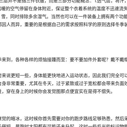
三层并不是指三件衣服，而是三部分功能概念：1.透气层，将汗
温暖的空气停留在身体附近，保证整个衣着系统的温度不迅速流
，雪，同时排除多余湿气。当然也可以在一件装备上拥有两个功
都因人而异，重要的是根据自己的需求按照科学的原则选择冬季
。
季来到，各种各样的烦恼接踵而至：要不要加件外套呢？戴不戴
对来说更短一些，身体能更快地进入运动状态，因此我们完全可
合身非常重要，尤其在冬天，过于紧致或过于宽松都会带来负面
性，穿在身上的时候你会发觉图那点便宜实在是得不偿失。
察觉的暗冰，这时候你首先需要对你的跑步路线足够熟悉，然后
长昼短，晨跑时太阳都有可能还未升起，这时一些反光的标识物