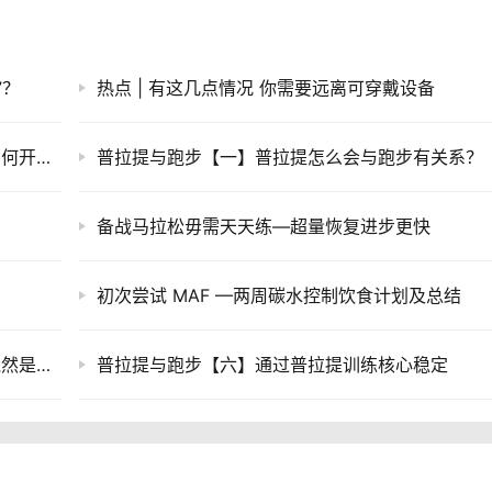
”？
热点 | 有这几点情况 你需要远离可穿戴设备
从0到5公里，程序猿变身极客跑者指南【1】为何开始跑步
普拉提与跑步【一】普拉提怎么会与跑步有关系？
备战马拉松毋需天天练—超量恢复进步更快
初次尝试 MAF —两周碳水控制饮食计划及总结
竟然是…
普拉提与跑步【六】通过普拉提训练核心稳定