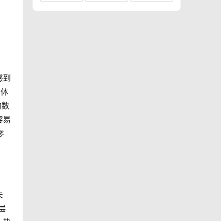
感到
的体
的数
容易
零
失
层