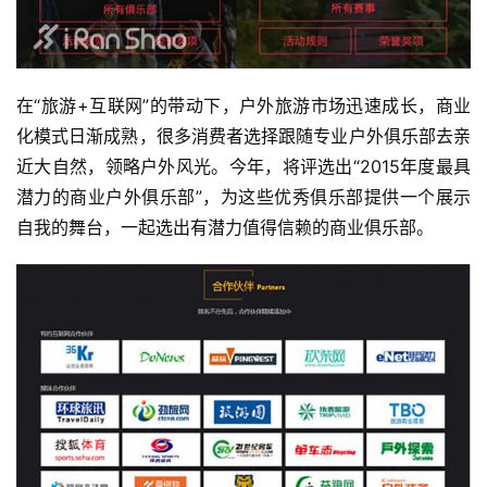
比
赛
观
在“旅游+互联网”的带动下，户外旅游市场迅速成长，商业
察
化模式日渐成熟，很多消费者选择跟随专业户外俱乐部去亲
近大自然，领略户外风光。今年，将评选出“2015年度最具
装
潜力的商业户外俱乐部”，为这些优秀俱乐部提供一个展示
备
自我的舞台，一起选出有潜力值得信赖的商业俱乐部。
训
练
视
频
用
户