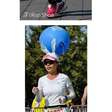
户
精
选
运
动
集