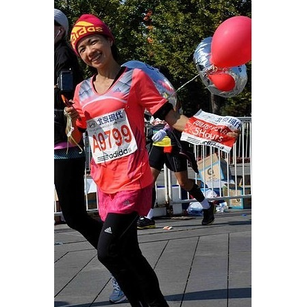
比
赛
观
察
装
备
训
练
视
频
用