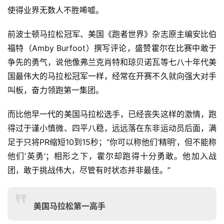
使得业界无数人不胜唏嘘。
前波士顿马拉松冠军、美国《跑者世界》杂志原主编安比伯
福特（Amby Burfoot）撰写评论，盛赞霍尔在比赛中敢于
争先的勇气，说他像弗兰克肖特和琼贝诺瓦等七八十年代美
国最伟大的马拉松冠军一样，经常在开赛不久就向强大对手
叫板，奋力领跑第一集团。
而比他早一代的美国马拉松选手，已经丧失这样的激情，跑
得过于谨小慎微、四平八稳，远远落在东非运动员后面，满
足于只将PR缩短10到15秒；“你可以称他们‘精明’，但不能称
他们‘英勇’；相形之下，霍尔却跑得十分勇敢。他加入战
团，敢于挑战伟大，尽管有时状态并非最佳。”
美国马拉松第一高手