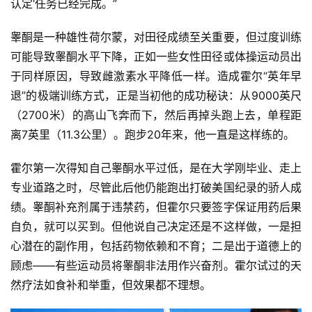
认定‘任务已经完成。”
睾酮是一种雄性荷尔蒙，对田径成绩至关重要，但过度训练
可能导致睾酮水平下降，正如一些女性田径或体操运动员出
于同样原因，导致雌激素水平降低一样。
造成霍尔“英年早
退”的极端训练方式，正是当初他的成功秘诀：从9000英尺
（2700米）的高山飞奔而下，然后再掉头跑上去，单程距
离7英里（11.3公里）。跑步20年来，他一直是这样练的。
霍尔第一次得知自己睾酮水平过低，是在大学刚毕业、走上
专业道路之时，尽管此后他仍能跑出打破美国纪录的骄人成
绩。
睾酮补充剂属于违禁药，但霍尔只要签字保证用药后果
自负，就可以买到。但他说自己决定还是不这样做，一是担
心潜在的副作用，包括药物依赖和不育；二是出于道德上的
顾虑——有些运动员将睾酮非法用作兴奋剂。霍尔试过的天
然疗法如食补和举重，但效果都不理想。