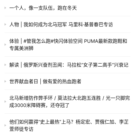
一个人，像一支队伍，跑在冬天
人物 | 我如何成为北马冠军 马里科·基普春巴专访
体验 | #管我怎么跑#快闪体验空间 PUMA最新款跑鞋和
专属美洲狮
解读 | 俄罗斯兴奋剂丑闻：马拉松“女子第二高手”兴衰记
世界献血者日 | 做有爱的热血跑者
北马新增防作弊手环 / 莫法拉大北跑五连胜 / 光一只脚完
成3000米障碍赛，还夺冠了
他们如何赢得“史上最热”上马？杨定宏、贾俄仁加、李芷
萱师徒专访