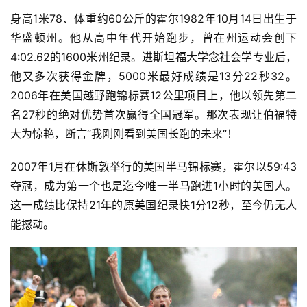
身高1米78、体重约60公斤的霍尔1982年10月14日出生于
华盛顿州。他从高中年代开始跑步，曾在州运动会创下
4:02.62的1600米州纪录。
进斯坦福大学念社会学专业后，
他又多次获得金牌，5000米最好成绩是13分22秒32。
2006年在美国越野跑锦标赛12公里项目上，他以领先第二
名27秒的绝对优势首次赢得全国冠军。那次表现让伯福特
大为惊艳，断言“我刚刚看到美国长跑的未来”！
2007年1月在休斯敦举行的美国半马锦标赛，霍尔以59:43
夺冠，成为第一个也是迄今唯一半马跑进1小时的美国人。
这一成绩比保持21年的原美国纪录快1分12秒，至今仍无人
能撼动。