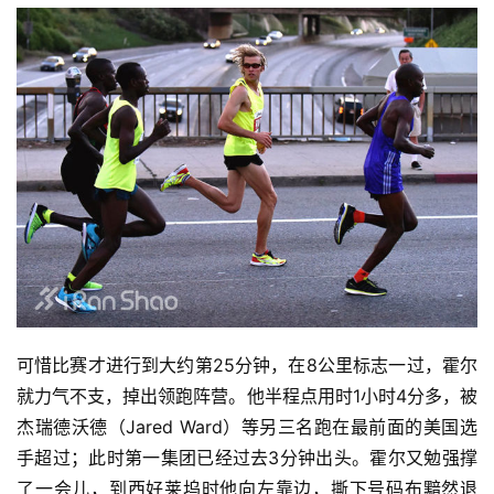
可惜比赛才进行到大约第25分钟，在8公里标志一过，霍尔
就力气不支，掉出领跑阵营。
他半程点用时1小时4分多，被
杰瑞德沃德（Jared Ward）等另三名跑在最前面的美国选
手超过；此时第一集团已经过去3分钟出头。
霍尔又勉强撑
了一会儿，到西好莱坞时他向左靠边，撕下号码布黯然退