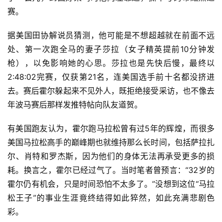
赛。
据美国田协解说员猜测，他可能是不想超越就在前面不远
处、第一次跑全马的妻子莎拉（女子精英提前10分钟发
枪），以免影响她的心思。莎拉也是先快后慢，最终以
2:48:02完赛，仅获第21名，连美国选手前十名都没挤进
去。
赛后霍尔躲起来不见外人，既拒绝接受采访，也不像去
年波马赛后那样发推特帖向队友道贺。
有美国跑友认为，霍尔跑马拉松曾有过5年的辉煌，而很多
美国马拉松高手的巅峰期也就维持那么长时间，包括萨拉扎
尔、肖特和罗杰斯，因为他们的身体无法再承受更多的损
耗。换言之，霍尔已经过气了。
当时笔者曾预言：“32岁的
霍尔仍有机会，只是时间恐怕不太多了。”
没想到这位“马拉
松王子”的事业生涯竟终结得如此猝然，如此充满悲剧色
彩。