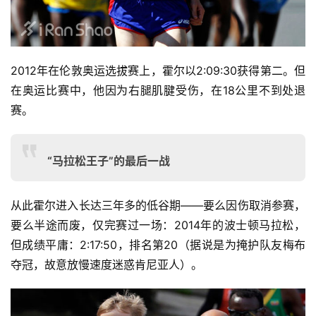
2012年在伦敦奥运选拔赛上，霍尔以2:09:30获得第二。但
在奥运比赛中，他因为右腿肌腱受伤，在18公里不到处退
赛。
比
“马拉松王子”的最后一战
赛
观
从此霍尔进入长达三年多的低谷期——要么因伤取消参赛，
察
要么半途而废，仅完赛过一场：2014年的波士顿马拉松，
但成绩平庸：2:17:50，排名第20（据说是为掩护队友梅布
装
夺冠，故意放慢速度迷惑肯尼亚人）。
备
训