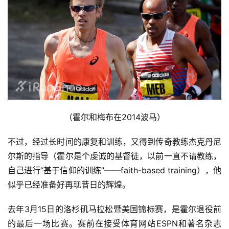
练
视
频
用
户
精
选
（霍尔和梅布在2014波马）
不过，经过长时间的康复和训练，又得到传奇教练杰克丹尼
运
动
尔斯的指导（霍尔是个虔诚的基督徒，以前一直不请教练，
集
自己进行“基于信仰的训练”——faith-based training），他
似乎已经准备好再现昔日的辉煌。
去年3月15日的洛杉矶马拉松暨美国锦标赛，是霍尔退役前
的最后一场比赛。
赛前在接受体育网站ESPN和著名杂志