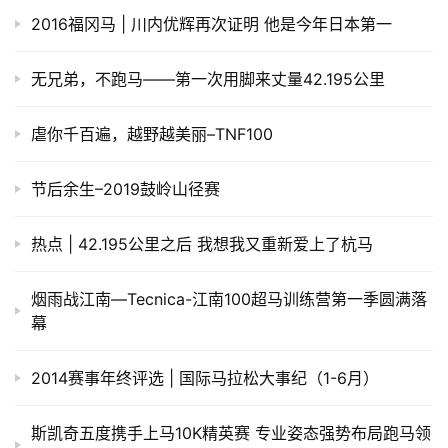
2016福冈马 | 川内优辉再次证明 他是今年日本第一
训
练
无兄弟，不跑马——第一次用脚来丈量42.195公里
视
虐你千百遍，越野越美丽–TNF100
频
节后余生–2019鼓岭山径赛
用
户
精
热点 | 42.195公里之后 我想我又重新爱上了杭马
选
烟雨战江南—Tecnica-江南100超马训练营第一季圆满落
运
幕
动
集
2014赛事年终评选 | 国际马拉松大事纪（1-6月）
斯凯奇五度携手上马10K精英赛 专业姿态强势布局跑马领