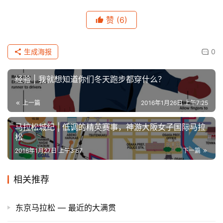
赞
(6)
生成海报
0
经验 | 我就想知道你们冬天跑步都穿什么？
上一篇
2016年1月26日 上午7:25
比
马拉松城纪 | 低调的精英赛事，神游大阪女子国际马拉
赛
松
2016年1月27日 上午3:57
下一篇
观
察
相关推荐
装
东京马拉松 — 最近的大满贯
备