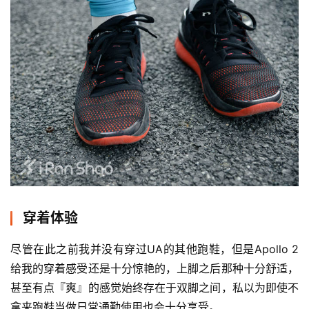
穿着体验
尽管在此之前我并没有穿过UA的其他跑鞋，但是Apollo 2
给我的穿着感受还是十分惊艳的，上脚之后那种十分舒适，
甚至有点『爽』的感觉始终存在于双脚之间，私以为即使不
拿来跑鞋当做日常通勤使用也会十分享受。