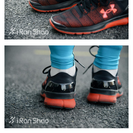
比
赛
观
察
装
备
训
练