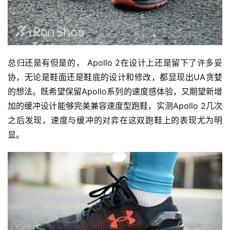
总归还是有但是的， Apollo 2在设计上还是留下了许多妥
协，无论是鞋面还是鞋底的设计和修改，都显现出UA贪婪
的想法。既希望保留Apollo系列的速度感体验，又期望新增
加的缓冲设计能够完美兼容速度型跑鞋，实测Apollo 2几次
之后发现，速度与缓冲的对弈在这双跑鞋上的表现尤为明
显。