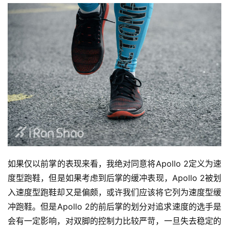
如果仅以前掌的表现来看，我绝对同意将Apollo 2定义为速
度型跑鞋，但是如果考虑到后掌的缓冲表现，Apollo 2被划
入速度型跑鞋却又是偏颇，或许我们应该将它列为速度型缓
冲跑鞋。但是Apollo 2的前后掌的划分对追求速度的选手是
会有一定影响，对双脚的控制力比较严苛，一旦失去稳定的