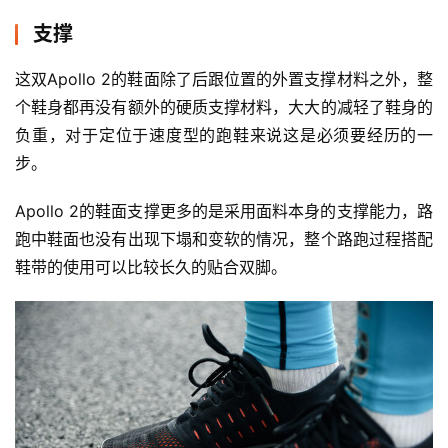
支撑
这双Apollo 2的鞋面除了后跟位置的外置支撑材料之外，整
个鞋身都再没有额外的硬质支撑材料，大大的减轻了鞋身的
负重，对于定位于速度型的跑鞋来说这是必须要经历的一
步。
Apollo 2的鞋面支撑更多的是采用面料本身的支撑能力，路
跑中鞋面也没有出现下塌和变软的情况，整个路跑过程搭配
鞋带的使用可以比较长久的贴合双脚。