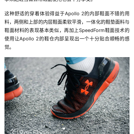
这种舒适的穿着体验得益于Apollo 2的内部鞋面不错的用
料，两侧和上部的内层鞋面柔软平滑，一体化的鞋垫面料与
鞋面材料的表现基本类似，再加上SpeedForm鞋面技术的
使用让Apollo 2的鞋仓内部呈现出一个十分贴合顺畅的感
觉。