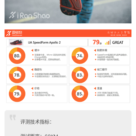
评测技术指标：