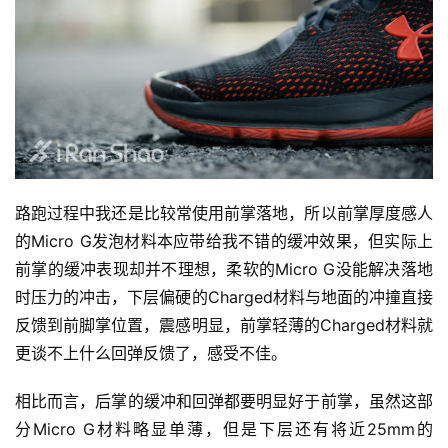
路跑过程中我还是比较常使用前掌落地，所以前掌厚度感人
的Micro G发泡材料本应带给我不错的缓冲效果，但实际上
前掌的缓冲表现却并不理想，柔软的Micro G没能解决落地
时压力的冲击，下层偏硬的Charged材料与地面的冲撞直接
反馈到前脚掌位置，震感明显，前掌轻薄的Charged材料就
更谈不上什么回弹反馈了，感受不佳。
相比而言，后掌的缓冲和回弹都要明显好于前掌，虽然这部
分Micro G材料略显单薄，但是下层还有将近25mm的