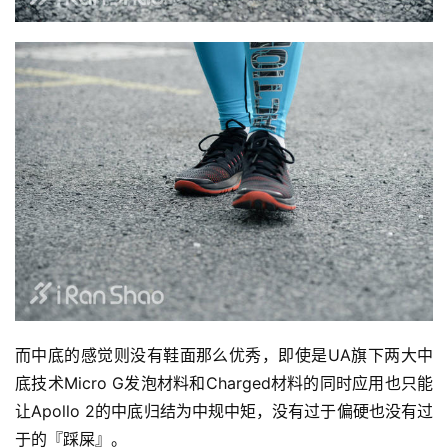
而中底的感觉则没有鞋面那么优秀，即使是UA旗下两大中
底技术Micro G发泡材料和Charged材料的同时应用也只能
让Apollo 2的中底归结为中规中矩，没有过于偏硬也没有过
于的『踩屎』。