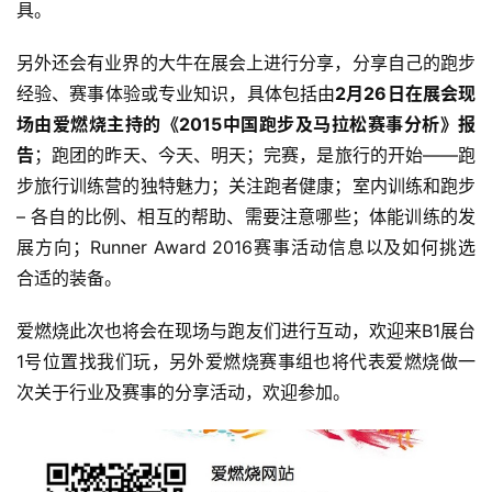
户
具。
精
选
另外还会有业界的大牛在展会上进行分享，分享自己的跑步
经验、赛事体验或专业知识，具体包括由
2月26日在展会现
运
场由爱燃烧主持的《2015中国跑步及马拉松赛事分析》报
动
告
；跑团的昨天、今天、明天；完赛，是旅行的开始——跑
集
步旅行训练营的独特魅力；关注跑者健康；室内训练和跑步 
– 各自的比例、相互的帮助、需要注意哪些；体能训练的发
展方向；Runner Award 2016赛事活动信息以及如何挑选
合适的装备。
爱燃烧此次也将会在现场与跑友们进行互动，欢迎来B1展台
1号位置找我们玩，另外爱燃烧赛事组也将代表爱燃烧做一
次关于行业及赛事的分享活动，欢迎参加。