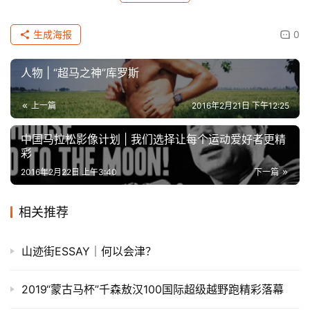
生成海报
0
人物 | “超马之神”库罗斯
上一篇
2016年2月21日 下午12:25
中国马拉松影像计划 | 我们选择让每个运动爱好者更精
彩
2016年2月22日 上午3:40
下一篇
相关推荐
山迹街ESSAY｜何以会津？
2019“蒙古马杯”千森敖汉100国际超级越野跑精彩落幕