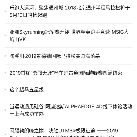
乐跑大运河，聚焦通州城 2018北京通州半程马拉松将于
5月13日鸣枪起跑
亚洲Skyrunning冠军赛开锣 世界精英跑手竞速 MSIG大
屿山VK
陶溪川·2019景德镇国际马拉松赛圆满落幕
2019首届“勇闯天涯”杯车师古道国际越野赛圆满结束
这个超马五星级
当运动遇见硅谷 阿迪达斯ALPHAEDGE 4D线下体验活动
于上海成功举办
闪耀勃朗峰之巅，决胜UTMB®️极限征途 ——2019