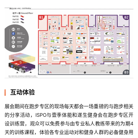
比
赛
观
察
装
备
训
互动体验
练
展会期间在跑步专区的现场每天都会一场重磅的与跑步相关
视
的分享活动，ISPO与壹季体能和遂生健身会在跑步专区开
频
设训练营，观众可以免费参与由专业私人教练带来的为期4
天的训练课程，体验各专业运动对和健身人群的必备健身用
用