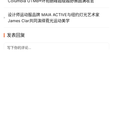
Columbia UTMB®环勃朗峰超级越野赛圆满收官
设计师运动服品牌 MAIA ACTIVE与纽约灯光艺术家
James Clar共同演绎霓光运动美学
发表回复
*
昵称：
*
邮箱：
网址：
记住昵称、邮箱和网址，下次评论免输入