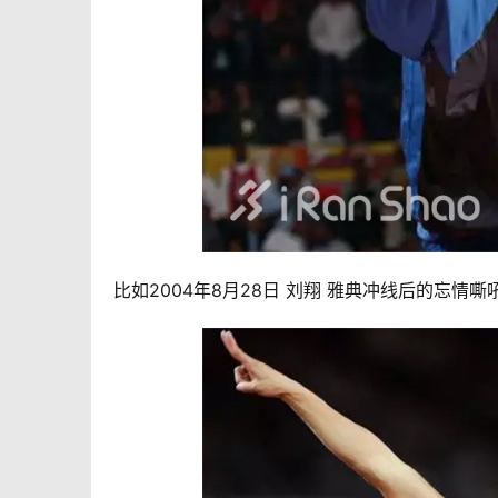
比如2004年8月28日 刘翔 雅典冲线后的忘情嘶