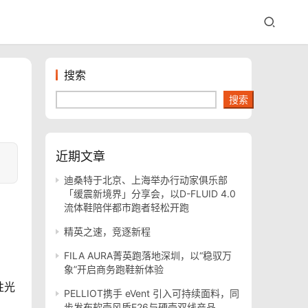
搜索
搜索
近期文章
迪桑特于北京、上海举办行动家俱乐部
「缓震新境界」分享会，以D-FLUID 4.0
流体鞋陪伴都市跑者轻松开跑
精英之速，竞逐新程
FILA AURA菁英跑落地深圳，以“稳驭万
象”开启商务跑鞋新体验
性光
PELLIOT携手 eVent 引入可持续面料，同
步发布软壳风盾E26与硬壳双线产品