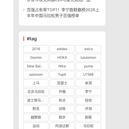
百强占有率TOP1！李宁跑鞋霸榜2026上
半年中国马拉松男子百强榜单
#tag
2016
adidas
asics
Garmin
HOKA
lululemon
New Balance
Nike
puma
salomon
TopX
UTMB
上马
亚瑟士
亲测
北京马拉松
开箱
李宁
波士顿马拉松
热点
经验
耐克
训练
评测
越野跑
跑步
跑鞋
运动
阿迪达斯
马拉松