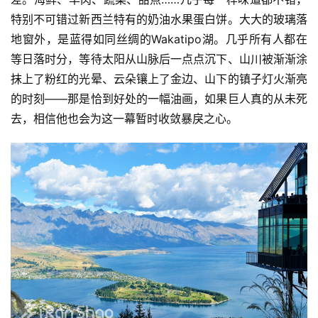
特别不可错过新西兰特有的奶油水果蛋白饼。大大的玻璃落
地窗外，是蓝得如同丝绸的Wakatipo湖。几乎所有人都在
等日落时分，等待太阳从山脉后一点点沉下、山川被渐渐涂
抹上了粉红的光晕、云朵镶上了金边、山下的镇子灯火渐亮
的时刻——那是恰到好处的一幅油画，如果巨人真的从未死
去，相信他也会为这一幕暂时收敛暴戾之心。