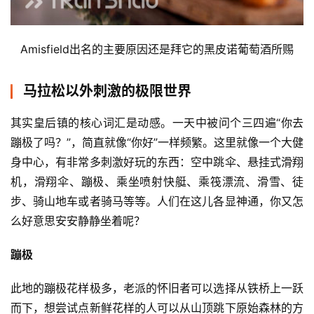
Amisfield出名的主要原因还是拜它的黑皮诺葡萄酒所赐
马拉松以外刺激的极限世界
其实皇后镇的核心词汇是动感。一天中被问个三四遍“你去
蹦极了吗？”，简直就像“你好”一样频繁。这里就像一个大健
身中心，有非常多刺激好玩的东西：空中跳伞、悬挂式滑翔
机，滑翔伞、蹦极、乘坐喷射快艇、乘筏漂流、滑雪、徒
步、骑山地车或者骑马等等。人们在这儿各显神通，你又怎
么好意思安安静静坐着呢？
蹦极
此地的蹦极花样极多，老派的怀旧者可以选择从铁桥上一跃
而下，想尝试点新鲜花样的人可以从山顶跳下原始森林的方