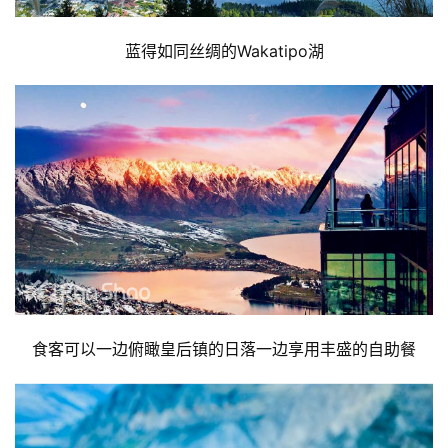
蓝得如同丝绸的Wakatipo湖
食客可以一边俯瞰皇后镇的日落一边享用丰盛的自助餐