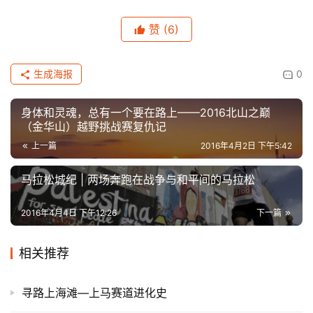
赞
(6)
生成海报
0
身体和灵魂，总有一个要在路上——2016北山之巅
（金华山）越野挑战赛复仇记
上一篇
2016年4月2日 下午5:42
马拉松城纪 | 两场奔跑在战争与和平间的马拉松
2016年4月4日 下午12:26
下一篇
相关推荐
寻路上海滩—上马赛道进化史