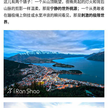
这儿有两个镇子：
一个从山顶眺望，夜晚亮起的灯火和背后
山脉的剪影一样温柔，那是
宁静的世外桃源
；一个从勇敢者
在蹦极绳上倒挂或水里冲浪的瞬间看见，那是
刺激的极限世
界
。