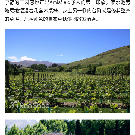
宁静的田园感也正是Amisfield予人的第一印象。喷水池旁
察
随意地摆设着几套木桌椅，步上另一侧的台阶就是修剪整齐
的草坪，几丛紫色的薰衣草恬淡地散发清香。
装
备
训
练
视
频
用
户
精
选
运