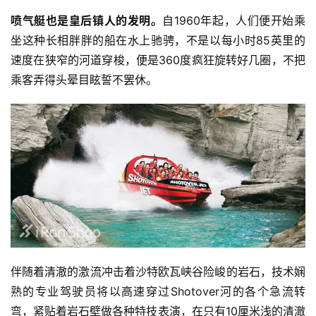
喷气艇也是皇后镇人的发明。
自1960年起，人们便开始乘
坐这种长相胖胖的船在水上驰骋，不是以每小时85英里的
速度在狭窄的河道穿梭，便是360度疯狂旋转好几圈，不把
乘客弄得头晕目眩誓不罢休。
伴随着清澈的激流冲击着沙特欧瓦峡谷险峻的岩石，技术娴
熟的专业驾驶员将以高速穿过Shotover河的各个急流转
弯，紧贴着岩石壁做各种特技表演，在只有10厘米浅的清澈