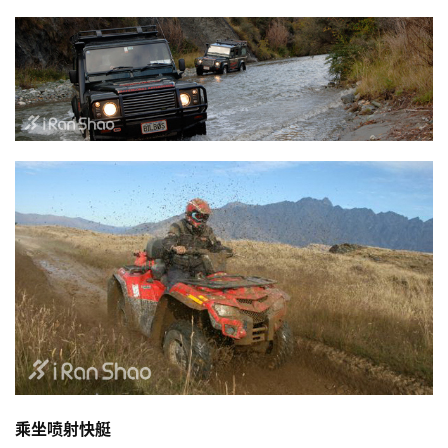
乘坐喷射快艇