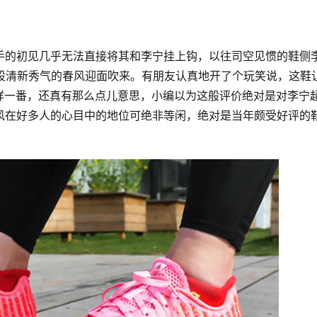
手的初见几乎无法直接将其和李宁挂上钩，以往司空见惯的鞋侧
一股清新秀气的春风迎面吹来。有朋友认真地开了个玩笑说，这鞋
详一番，还真有那么点儿意思，小编以为这般评价绝对是对李宁
风在好多人的心目中的地位可绝非等闲，绝对是当年颇受好评的