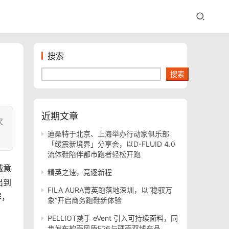
搜索
搜索
近期文章
次
迪桑特于北京、上海举办行动家俱乐部
「缓震新境界」分享会，以D-FLUID 4.0
流体鞋陪伴都市跑者轻松开跑
诚意
精英之速，竞逐新程
出到
FILA AURA菁英跑落地深圳，以“稳驭万
屏，
象”开启商务跑鞋新体验
PELLIOT携手 eVent 引入可持续面料，同
步发布软壳风盾E26与硬壳双线产品