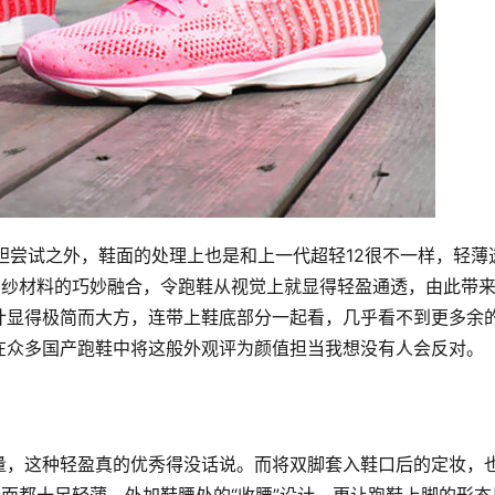
大胆尝试之外，鞋面的处理上也是和上一代超轻12很不一样，轻薄
o纱材料的巧妙融合，令跑鞋从视觉上就显得轻盈通透，由此带
计显得极简而大方，连带上鞋底部分一起看，几乎看不到更多余
在众多国产跑鞋中将这般外观评为颜值担当我想没有人会反对。
量，这种轻盈真的优秀得没话说。而将双脚套入鞋口后的定妆，