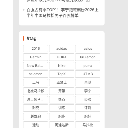
百强占有率TOP1！李宁跑鞋霸榜2026上
半年中国马拉松男子百强榜单
#tag
2016
adidas
asics
Garmin
HOKA
lululemon
New Balance
Nike
puma
salomon
TopX
UTMB
上马
亚瑟士
亲测
北京马拉松
开箱
李宁
波士顿马拉松
热点
经验
耐克
训练
评测
越野跑
跑步
跑鞋
运动
阿迪达斯
马拉松