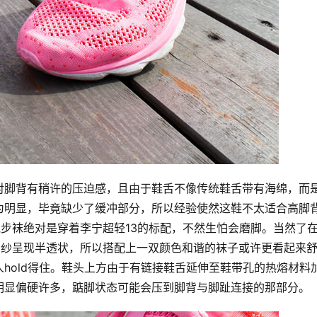
对脚背有稍许的压迫感，且由于鞋舌不像传统鞋舌带有海绵，而
为明显，毕竟缺少了缓冲部分，所以经验使然这鞋不太适合高脚
跑步袜绝对是穿着李宁超轻13的标配，不然生怕会磨脚。当然了
o纱呈现半透状，所以搭配上一双颜色和谐的袜子或许更看起来
hold得住。鞋头上方由于有链接鞋舌延伸至鞋带孔的热熔材料
明显偏硬许多，踮脚状态可能会压到脚背与脚趾连接的那部分。