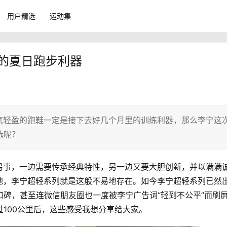
用户精选
运动集
透的夏日跑步利器
气轻盈的跑鞋一定是接下去好几个月里的训练利器，那么李宁这
选呢？
易事，一边需要传承经典特性，另一边又要大胆创新，并以满满
地，李宁超轻系列就是这般不易地存在。如今李宁超轻系列已然
口碑，甚至连微信朋友圈也一度被李宁广告词“轻到不公平”而刷
过100公里后，这些感受我想分享给大家。