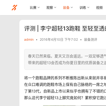
比赛
观察
装备
训练
视频
评测 | 李宁超轻13跑鞋 至轻至
admin
•
2016年4月10日 下午7:02
•
装备测评
春天已然来临，夏天又岂会遥远，一双足够透
带来的超轻13会否成为你夏日里的优质装备之
将一个跑鞋品牌的系列不断推陈出新从来就并非
在众口难调的跑鞋市场上保有自己脉络的一席之
了第13代，自新品上市以来似乎也拥有了不错的
那么这代李宁超轻13上脚究竟如何？累积穿它跑