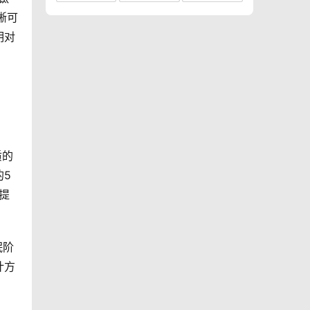
晰可
明对
质的
的5
提
眠阶
计方