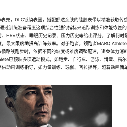
rade-5)表壳，DLC镀膜表圈，搭配舒适亲肤的硅胶表带以精准获取传
ete可通过训练准备程度这项综合性强的指标来追踪训练和体能恢复
、HRV状态、睡眠历史记录、压力历史等给出评分，了解何时
最大限度地提高训练效率。对于跑者，领跑者MARQ Athlet
者在依循路线跑步时，依据不同的坡度或难度调整配速，避免体力消
thlete已预装多项运动模式，如跑步、自行车、游泳、滑雪、高尔
提供动画训练指导，如力量训练、瑜伽、普拉提等，照着动画简