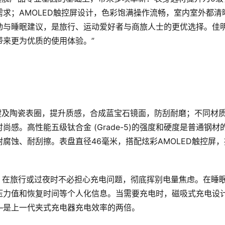
求；AMOLED触控屏设计，色彩饱满操作流畅，室内室外都清
动与睡眠建议，是旅行、运动爱好者与商旅人士的更优选择。佳
更为优质的使用体验。”   
身、按键及陶瓷表圈，提升质感，合成蓝宝石镜面，防刮耐磨；不同材
感。高性能五级钛合金 (Grade-5)的强度和硬度是普通钢材
腐蚀、耐刮擦。表盘直径46毫米，搭配炫彩AMOLED触控屏，
16天，在旅行或过夜时不必担心充电问题，彻底挥别电量焦虑。在睡
压力值和恢复时间等个人化信息。当需要充电时，磁吸式充电设
是上一代夹式充电器充电效率的两倍。 