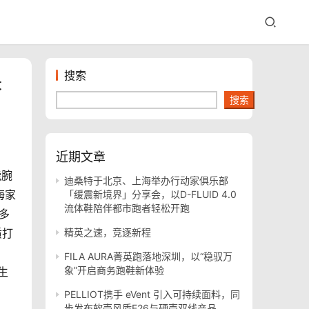
搜索
长
搜索
近期文章
能腕
迪桑特于北京、上海举办行动家俱乐部
航海家
「缓震新境界」分享会，以D-FLUID 4.0
流体鞋陪伴都市跑者轻松开跑
更多
质打
精英之速，竞逐新程
FILA AURA菁英跑落地深圳，以“稳驭万
象”开启商务跑鞋新体验
生
PELLIOT携手 eVent 引入可持续面料，同
步发布软壳风盾E26与硬壳双线产品