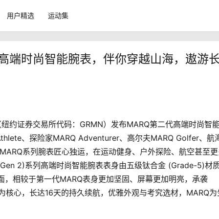
用户精选
运动集
en 2)高端时尚智能腕表，伴你穿越山海，遨游
佳明（纽约证券交易所代码：GRMN）发布MARQ第二代高端时尚智
hlete、探险家MARQ Adventurer、高尔夫MARQ Golfer、
tor五款。MARQ系列腕表匠心独运，在运动健身、户外探险、航空甚至
en 2)系列高端时尚智能腕表表身由五级钛合金 (Grade-5)材
镜面，相较于第一代MARQ表身更加坚固、屏幕更加明亮，承袭
能为核心，长达16天的持久续航，优雅外观与考究选材，MARQ为