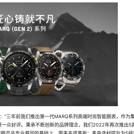
hou表示：“三年前我们推出第一代MARQ系列高端时尚智能腕表，作为
一众好评。秉承不断创新的品牌理念，我们2022年再次推出5
户外旗舰产品专业基因的基础上，带来多项革新：表身选材提升为5级