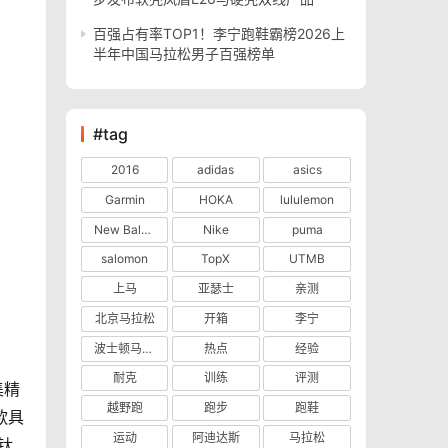
百强占有率TOP1！李宁跑鞋霸榜2026上
半年中国马拉松男子百强榜单
#tag
2016
adidas
asics
Garmin
HOKA
lululemon
New Balance
Nike
puma
salomon
TopX
UTMB
上马
亚瑟士
亲测
北京马拉松
开箱
李宁
波士顿马拉松
热点
经验
耐克
训练
评测
集精
越野跑
跑步
跑鞋
款具
运动
阿迪达斯
马拉松
钛