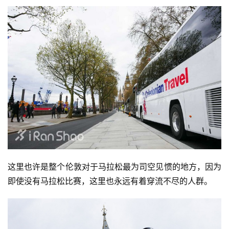
装
备
训
练
视
频
用
户
精
选
这里也许是整个伦敦对于马拉松最为司空见惯的地方，因为
即使没有马拉松比赛，这里也永远有着穿流不尽的人群。
运
动
集