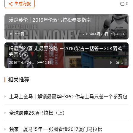
生成海报
0
漫跑英伦 | 2016年伦敦马拉松参赛指南
上一篇
2016年4月23日 上午7:30
喝最烈的酒 走最野的路 －2016柴古－括苍－30K弱鸡
完赛小记
2016年4月24日 下午12:15
下一篇
相关推荐
上马上全马 | 解锁最豪华EXPO 你与上马只差一个参赛包
全球最佳25场马拉松（上）
独家 | 厦马15年 一张图看懂2017厦门马拉松