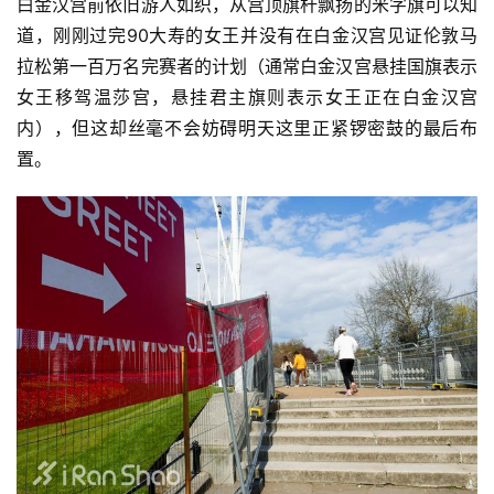
白金汉宫前依旧游人如织，从宫顶旗杆飘扬的米字旗可以知
道，刚刚过完90大寿的女王并没有在白金汉宫见证伦敦马
拉松第一百万名完赛者的计划（通常白金汉宫悬挂国旗表示
女王移驾温莎宫，悬挂君主旗则表示女王正在白金汉宫
内），但这却丝毫不会妨碍明天这里正紧锣密鼓的最后布
置。