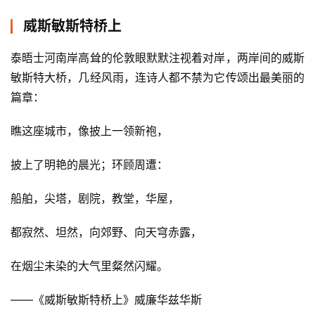
威斯敏斯特桥上
泰晤士河南岸高耸的伦敦眼默默注视着对岸，两岸间的威斯
敏斯特大桥，几经风雨，连诗人都不禁为它传颂出最美丽的
篇章：
瞧这座城市，像披上一领新袍，
披上了明艳的晨光；环顾周遭：
船舶，尖塔，剧院，教堂，华屋，
比
赛
都寂然、坦然，向郊野、向天穹赤露，
观
在烟尘未染的大气里粲然闪耀。
察
——《威斯敏斯特桥上》威廉华兹华斯