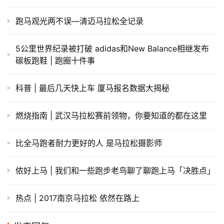
跑马观光两不误—清迈马拉松全记录
5公里世界纪录被打破 adidas和New Balance相继发布
碳板跑鞋 | 跑圈十件事
科普 | 最后几天快上车 厦马报名数据大揭秘
燃烧指南 | 武汉马拉松赛前领物，你要知道的都在这里
比全马跑者耐力更好的人 是马拉松摄影师
侬好上马 | 我们和一些跑步老鸟聊了聊跑上马「决胜点」
热点 | 2017南京马拉松 依然在路上