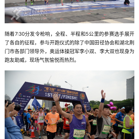
随着7:30分发令枪响，全程、半程和5公里的参赛选手展开
了各自的征程，参与开跑仪式的除了中国田径协会和湖北荆
比
门市各部门领导外，奥运体操冠军李小双、李大双也现身为
赛
跑友助威，现场气氛愉悦而热烈。
观
察
装
备
训
练