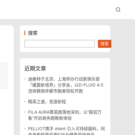
搜索
搜索
近期文章
迪桑特于北京、上海举办行动家俱乐部
「缓震新境界」分享会，以D-FLUID 4.0
流体鞋陪伴都市跑者轻松开跑
精英之速，竞逐新程
FILA AURA菁英跑落地深圳，以“稳驭万
象”开启商务跑鞋新体验
PELLIOT携手 eVent 引入可持续面料，同
步发布软壳风盾E26与硬壳双线产品