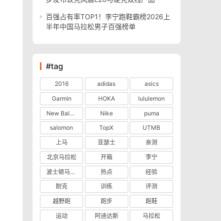
百强占有率TOP1！李宁跑鞋霸榜2026上
半年中国马拉松男子百强榜单
#tag
2016
adidas
asics
Garmin
HOKA
lululemon
New Balance
Nike
puma
salomon
TopX
UTMB
上马
亚瑟士
亲测
北京马拉松
开箱
李宁
波士顿马拉松
热点
经验
耐克
训练
评测
越野跑
跑步
跑鞋
运动
阿迪达斯
马拉松