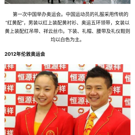
    第一次中国举办奥运会。中国运动员的礼服采用传统的
“红黄配”，男装以红上装配黄衬衫、奥运五环领带，女装以
黄上装配红吊带、祥云丝巾。下装、礼帽、腰带及礼仪鞋则
均以白色为主。
比
2012年伦敦奥运会
赛
观
察
装
备
训
练