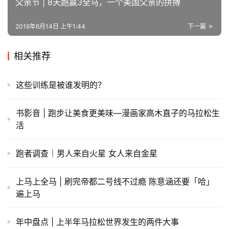
父亲节 | 8天跑赢3全马，一个美国父亲的拼搏
2016年6月14日 上午1:44
下一篇
相关推荐
这些训练是被谁发明的？
书影音 | 跑步让美食更美味—漫画家高木直子的马拉松生
活
跑者调查｜男人来自火星 女人来自金星
上马上全马 | 刷完帝都二号线不过瘾 陈意涵还要「哈」
遍上马
年中盘点 | 上半年马拉松世界发生的两件大事