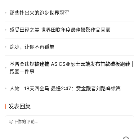
那些摔出来的跑步世界冠军
感受田径之美 世界田联年度最佳摄影作品回顾
跑步，让你不再孤单
基普桑违规被逮捕 ASICS亚瑟士云端发布首款碳板跑鞋 |
跑圈十件事
人物 | 18天四全马 最慢2:47：赏金跑者刘路峰续篇
发表回复